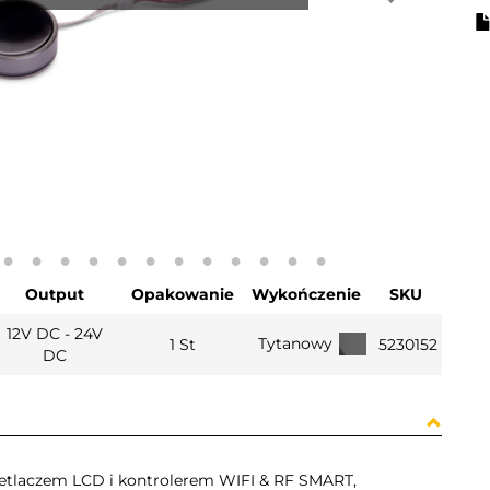
Output
Opakowanie
Wykończenie
SKU
12V DC - 24V
Tytanowy
1 St
5230152
DC
etlaczem LCD i kontrolerem WIFI & RF SMART,