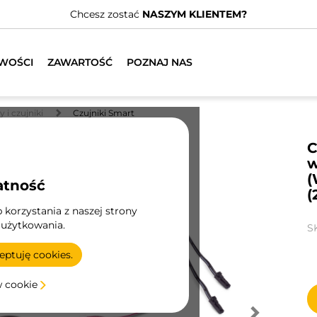
stać
NASZYM KLIENTEM?
WOŚCI
ZAWARTOŚĆ
POZNAJ NAS
 i czujniki
Czujniki Smart
C
w
(
atność
(
korzystania z naszej strony
 użytkowania.
S
ptuję cookies.
w cookie