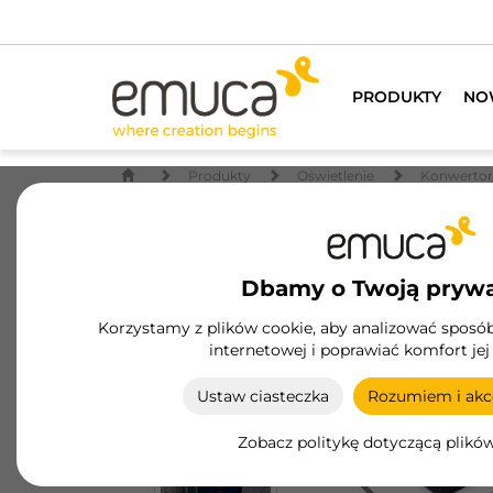
Chcesz zo
PRODUKTY
NO
Produkty
Oświetlenie
Konwertory
Dbamy o Twoją pryw
Korzystamy z plików cookie, aby analizować sposób 
internetowej i poprawiać komfort jej
Ustaw ciasteczka
Rozumiem i akce
Zobacz politykę dotyczącą plikó