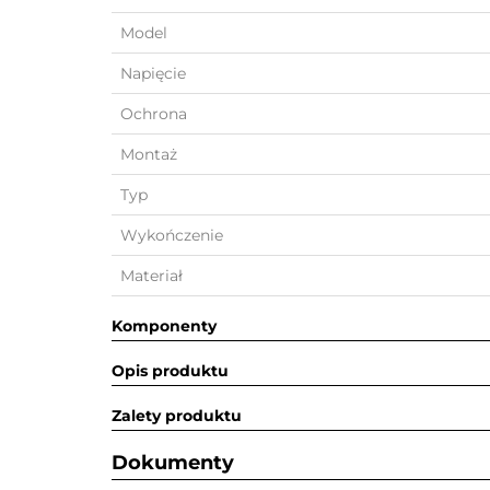
Model
Napięcie
Ochrona
Montaż
Typ
Wykończenie
Materiał
Komponenty
Opis produktu
Zalety produktu
Dokumenty