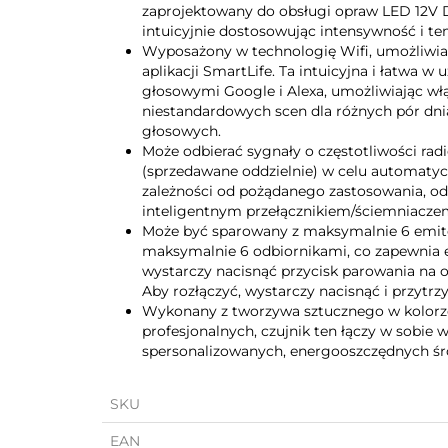
zaprojektowany do obsługi opraw LED 12V D
intuicyjnie dostosowując intensywność i t
Wyposażony w technologię Wifi, umożliwia 
aplikacji SmartLife. Ta intuicyjna i łatwa w
głosowymi Google i Alexa, umożliwiając włą
niestandardowych scen dla różnych pór dn
głosowych.
Może odbierać sygnały o częstotliwości ra
(sprzedawane oddzielnie) w celu automatyc
zależności od pożądanego zastosowania, o
inteligentnym przełącznikiem/ściemniaczem
Może być sparowany z maksymalnie 6 emite
maksymalnie 6 odbiornikami, co zapewnia e
wystarczy nacisnąć przycisk parowania na o
Aby rozłączyć, wystarczy nacisnąć i przytr
Wykonany z tworzywa sztucznego w kolorze 
profesjonalnych, czujnik ten łączy w sobie 
spersonalizowanych, energooszczędnych śr
SKU
EAN