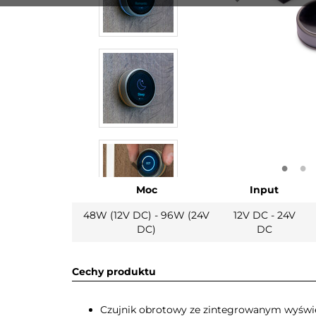
Moc
Input
48W (12V DC) - 96W (24V
12V DC - 24V
DC)
DC
Cechy produktu
Czujnik obrotowy ze zintegrowanym wyświ