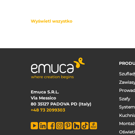
Wyświetl wszystko
PRODU
Szuflad
Zawias
Prowad
Emuca S.R.L.
Via Messico
Szafy
80 35127 PADOVA PD (Italy)
System
+48 73 2099303
Kuchni
Montaż
Oświetl