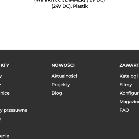
(WIFI/RF/CCT/DIMMER) (12V DC)
(24V DC), Plastik
KTY
NOWOŚCI
ZAWAR
y
Aktualności
Katalogi
y
Projekty
Filmy
nice
Blog
Konfigur
Magazin
y przesuwne
FAQ
a
enie