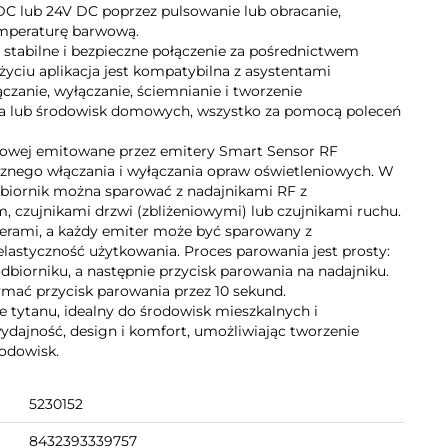
C lub 24V DC poprzez pulsowanie lub obracanie,
emperaturę barwową.
stabilne i bezpieczne połączenie za pośrednictwem
 użyciu aplikacja jest kompatybilna z asystentami
czanie, wyłączanie, ściemnianie i tworzenie
ia lub środowisk domowych, wszystko za pomocą poleceń
diowej emitowane przez emitery Smart Sensor RF
znego włączania i wyłączania opraw oświetleniowych. W
dbiornik można sparować z nadajnikami RF z
, czujnikami drzwi (zbliżeniowymi) lub czujnikami ruchu.
rami, a każdy emiter może być sparowany z
lastyczność użytkowania. Proces parowania jest prosty:
dbiorniku, a następnie przycisk parowania na nadajniku.
zymać przycisk parowania przez 10 sekund.
tytanu, idealny do środowisk mieszkalnych i
wydajność, design i komfort, umożliwiając tworzenie
odowisk.
5230152
8432393339757