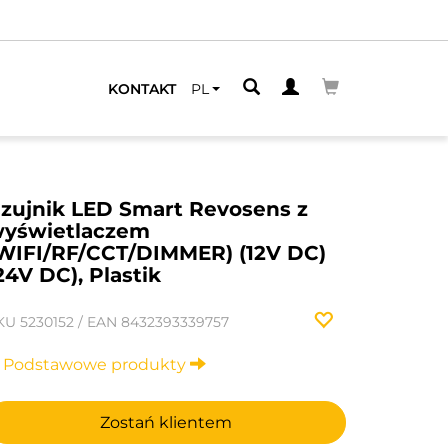
KONTAKT
PL
zujnik LED Smart Revosens z
yświetlaczem
WIFI/RF/CCT/DIMMER) (12V DC)
24V DC), Plastik
KU
5230152
/
EAN
8432393339757
Podstawowe produkty
Zostań klientem