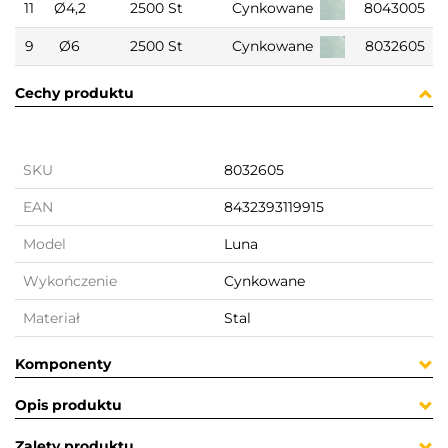
11
Ø4,2
2500 St
Cynkowane
8043005
9
Ø6
2500 St
Cynkowane
8032605
Cechy produktu
SKU
8032605
EAN
8432393119915
Model
Luna
Wykończenie
Cynkowane
Materiał
Stal
Komponenty
Opis produktu
Zalety produktu