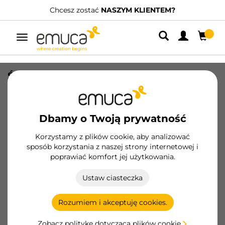
Chcesz zostać
NASZYM KLIENTEM?
Przełącz
nawigację
Śruba do zaczepu klinowego Luna, 9,
Cynkowane, Stal
SKU
8032605
/
EAN
8432393119915
Dbamy o Twoją prywatność
Podstawowe produkty
Korzystamy z plików cookie, aby analizować
sposób korzystania z naszej strony internetowej i
poprawiać komfort jej użytkowania.
Zostań klientem
Ustaw ciasteczka
Karta produktu
Rozumiem i akceptuję cookies.
Zobacz politykę dotyczącą plików cookie