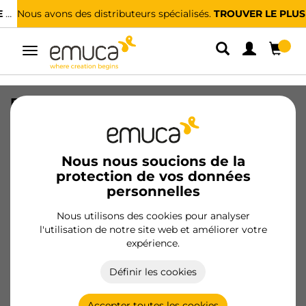
Nous avons des distributeurs spécialisés.
TROUVER LE PLUS PROCHE
Alterner
la
navigation
Economiseur de siphon H56
rectangulaire fin pour tiroir, Plastique,
Blanc
Nous nous soucions de la
SKU
3016715
/
EAN
8432393305158
protection de vos données
personnelles
Devenir client
Nous utilisons des cookies pour analyser
l'utilisation de notre site web et améliorer votre
Fiche produit
expérience.
Définir les cookies
Accepter toutes les cookies