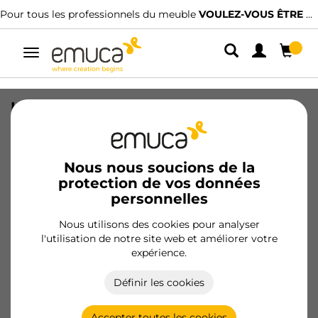
Pour tous les professionnels du meuble
VOULEZ-VOUS ÊTRE CLIENT ?
Alterner
la
navigation
Lot de 4 roulettes Slip transparente
avec plétine de montage, diamètre
50mm, Acier et Plastique
Nous nous soucions de la
SKU
2036020
/
EAN
8432393001470
protection de vos données
personnelles
Devenir client
Nous utilisons des cookies pour analyser
l'utilisation de notre site web et améliorer votre
Fiche produit
expérience.
Définir les cookies
Accepter toutes les cookies