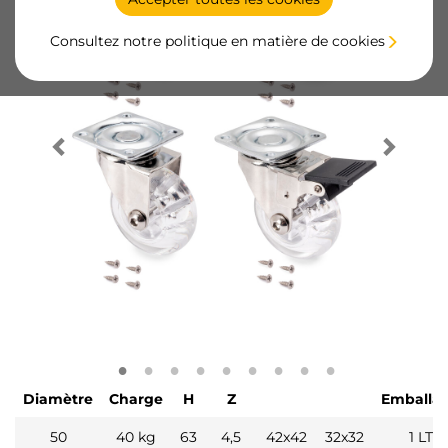
Consultez notre politique en matière de cookies
Diamètre
Charge
H
Z
Emballa
50
40 kg
63
4,5
42x42
32x32
1 LT