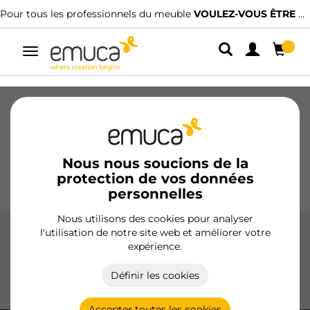
 les professionnels du meuble
VOULEZ-VOUS ÊTRE CLIENT ?
Nous avons
Alterner
la
navigation
Tiroirs
Coulisses
Charnières
Armoires
Coulissantes
Cuisine
Montage
Éclairage
Nous nous soucions de la
protection de vos données
Poignées
Pieds
Présentoirs
personnelles
Nous utilisons des cookies pour analyser
l'utilisation de notre site web et améliorer votre
Neonlynx (24V DC)
expérience.
Bandes LED Neonlynx 24V DC, parfaites pour un éclairage
Définir les cookies
uniforme et esthétique dans les espaces intérieurs et
extérieurs, idéales pour créer des ambiances accueillantes.
Accepter toutes les cookies