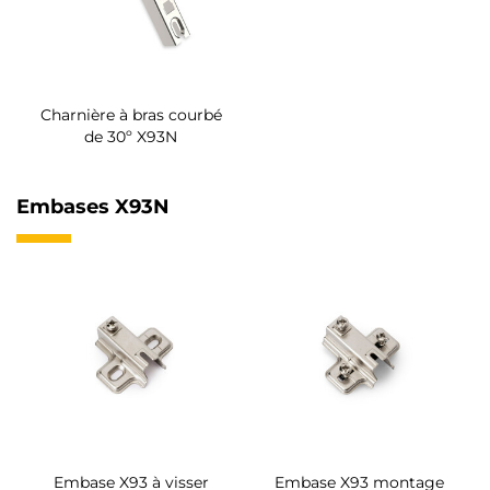
Charnière à bras courbé
de 30º X93N
Embases X93N
Embase X93 à visser
Embase X93 montage