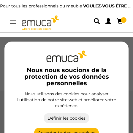
r tous les professionnels du meuble
VOULEZ-VOUS ÊTRE CLIENT ?
Nou
Alterner
la
navigation
Tiroirs
Coulisses
Charnières
Armoires
Coulissantes
Cuisine
Montage
Éclairage
Nous nous soucions de la
protection de vos données
Poignées
Pieds
Présentoirs
personnelles
Nous utilisons des cookies pour analyser
l'utilisation de notre site web et améliorer votre
Charnières X93N
expérience.
Les charnières X93N d'Emuca se distinguent par leur
Définir les cookies
grande résistance et leur réglage en trois dimensions,
offrant une solution avancée pour les meubles de cuisine,
de salle de bains et d'intérieur.
Accepter toutes les cookies