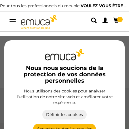
Pour tous les professionnels du meuble
VOULEZ-VOUS ÊTRE CLIENT ?
Alterner
la
navigation
Tiroirs
Coulisses
Charnières
Armoires
Coulissantes
Cuisine
Montage
Éclairage
Nous nous soucions de la
protection de vos données
Poignées
Pieds
Présentoirs
personnelles
Nous utilisons des cookies pour analyser
l'utilisation de notre site web et améliorer votre
Accessoires pour profils Plus
expérience.
Complétez vos profils Plus avec les accessoires d'Emuca,
Définir les cookies
conçus pour garantir un montage parfait et fonctionnel.
Accepter toutes les cookies