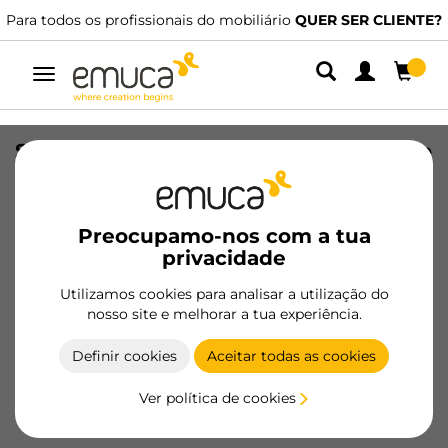
Para todos os profissionais do mobiliário
QUER SER CLIENTE?
Alternar
navegação
Suporte angular para varão de roupeiro
Silk 2, Pintado preto, Plástico
SKU
6003214
/
EAN
8432393278049
Preocupamo-nos com a tua
privacidade
Produtos essenciais
Utilizamos cookies para analisar a utilização do
nosso site e melhorar a tua experiência.
Tornar-se cliente
Definir cookies
Aceitar todas as cookies
Ficha de produto
Ver política de cookies