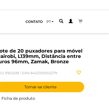
CONTATO
PT
ote de 20 puxadores para móvel
airobi, L139mm, Distância entre
uros 96mm, Zamak, Bronze
KU
9160208
/
EAN
8432393002279
Tornar-se cliente
Ficha de produto