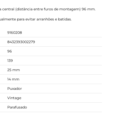
 central (distância entre furos de montagem) 96 mm.
ualmente para evitar arranhões e batidas.
9160208
8432393002279
96
139
25 mm
14 mm
Puxador
Vintage
Parafusado