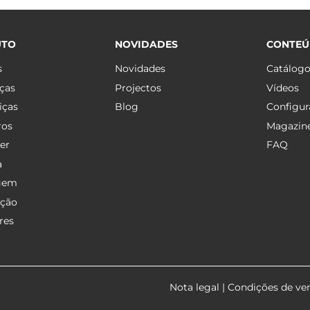
UTO
NOVIDADES
CONTE
s
Novidades
Catálog
ças
Projectos
Vídeos
iças
Blog
Configur
ros
Magazin
er
FAQ
a
gem
ação
res
Nota legal
|
Condições de ve