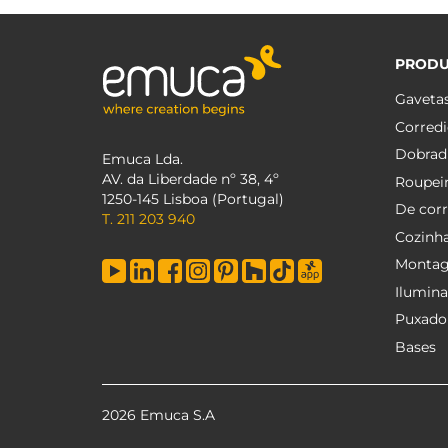
PROD
Gaveta
Corredi
Dobrad
Emuca Lda.
AV. da Liberdade nº 38, 4º
Roupei
1250-145 Lisboa (Portugal)
De corr
T. 211 203 940
Cozinh
Monta
Ilumin
Puxado
Bases
2026 Emuca S.A