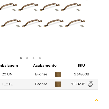
mbalagem
Acabamento
SKU
20 UN
Bronze
9349308
9160208
Bronze
1 LOTE