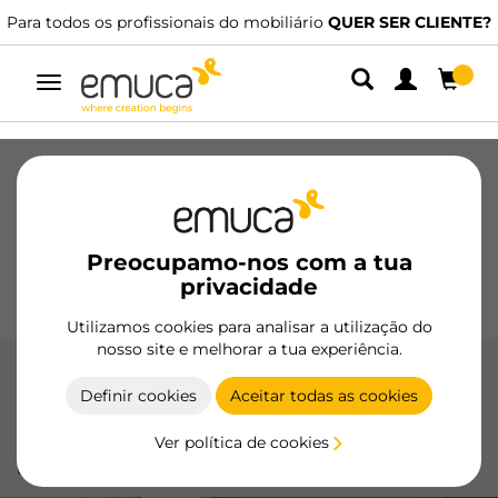
os profissionais do mobiliário
QUER SER CLIENTE?
Dispomos de
Alternar
navegação
Gavetas
Corrediças
Dobradiças
Roupeiros
De correr
Cozinha
Montagem
Iluminação
Preocupamo-nos com a tua
Puxadores
privacidade
Bases
Expositores
Utilizamos cookies para analisar a utilização do
nosso site e melhorar a tua experiência.
Perfis para portas
Definir cookies
Aceitar todas as cookies
Os perfis para portas Emuca melhoram a funcionalidade e a
Ver política de cookies
estética dos seus móveis, garantindo uma abertura suave e
um design moderno.