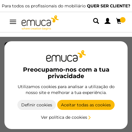
Para todos os profissionais do mobiliário
QUER SER CLIENTE?
Alternar
navegação
Cabo LED Neonlynx Z (12V DC) (24V
DC), comprimento 1.5m, MINILED, para
largura 6mm, Plástico
Preocupamo-nos com a tua
SKU
5160420
/
EAN
8432393345161
privacidade
Produtos essenciais
Utilizamos cookies para analisar a utilização do
nosso site e melhorar a tua experiência.
Tornar-se cliente
Definir cookies
Aceitar todas as cookies
Ficha de produto
Ver política de cookies