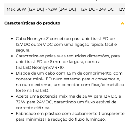
Max. 36W (12V DC) - 72W (24V DC)
12V DC - 24V DC
12V 
Características do produto
Cabo Neonlynx Z concebido para unir tiras LED de
12 V DC ou 24 V DC com uma ligação rápida, fácil e
segura.
Caracteriza‑se pelas suas reduzidas dimensões, para
unir tiras LED de 6 mm de largura, como a
tira LED Neonlynx V 4×10.
Dispõe de um cabo com 1,5 m de comprimento, com
conetor mini‑LED num extremo para o conversor e,
no outro extremo, um conector com fixação metálica
forte na tira LED.
Aceita uma potência máxima de 36 W para 12 V DC e
72 W para 24 V DC, garantindo um fluxo estável de
corrente elétrica.
Fabricado em plástico com acabamento transparente
para minimizar a redução do fluxo luminoso.