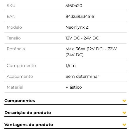
SKU
5160420
EAN
8432393345161
Modelo
Neonlynx Z
Tensão
12V DC - 24V DC
Potência
Max. 36W (12V DC) - 72W
(24V DC)
Comprimento
1,5 m
Acabamento
Sem determinar
Material
Plástico
Componentes
Descrição do produto
Vantagens do produto