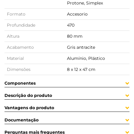
Protone, Simplex
Formato
Accesorio
Profundidade
470
Altura
80 mm
Acabamento
Gris antracite
Material
Alumínio, Plástico
Dimensões
8 x 12 x 47 cm
Componentes
Descrição do produto
Vantagens do produto
Documentação
Perguntas mais frequentes