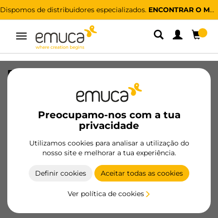
Dispomos de distribuidores especializados.
ENCONTRAR O MAIS PRÓXIMO
Alternar
navegação
Porta-pratos Orderbox para gaveta,
120x470mm, Alumínio e Plástico, Gris
antracite
Preocupamo-nos com a tua
SKU
3069435
/
EAN
8432393306018
privacidade
Utilizamos cookies para analisar a utilização do
Tornar-se cliente
nosso site e melhorar a tua experiência.
Ficha de produto
Definir cookies
Aceitar todas as cookies
Ver política de cookies