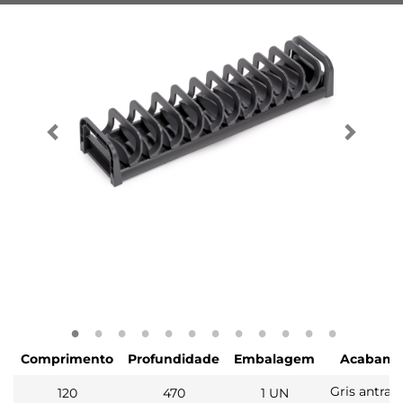
Comprimento
Profundidade
Embalagem
Acabame
Gris antraci
120
470
1 UN