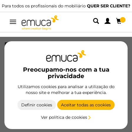
Para todos os profissionais do mobiliário
QUER SER CLIENTE?
Alternar
navegação
Base para baldes do lixo para gavetas
de cozinha Recycle, 1 compartimento,
módulo 450mm, Cinza antracite
Plástico
Preocupamo-nos com a tua
privacidade
SKU
8196523
/
EAN
8432393130866
Utilizamos cookies para analisar a utilização do
Produtos essenciais
nosso site e melhorar a tua experiência.
Definir cookies
Aceitar todas as cookies
Tornar-se cliente
Ver política de cookies
Ficha de produto