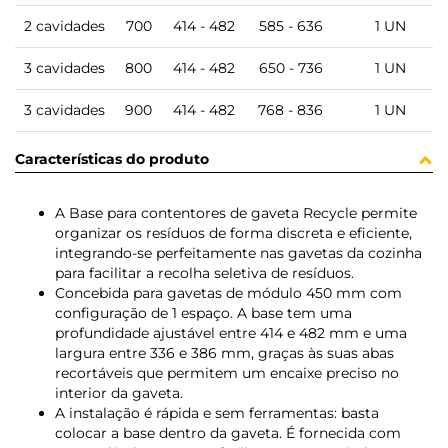
2 cavidades
700
414 - 482
585 - 636
1 UN
3 cavidades
800
414 - 482
650 - 736
1 UN
3 cavidades
900
414 - 482
768 - 836
1 UN
Características do produto
A Base para contentores de gaveta Recycle permite
organizar os resíduos de forma discreta e eficiente,
integrando-se perfeitamente nas gavetas da cozinha
para facilitar a recolha seletiva de resíduos.
Concebida para gavetas de módulo 450 mm com
configuração de 1 espaço. A base tem uma
profundidade ajustável entre 414 e 482 mm e uma
largura entre 336 e 386 mm, graças às suas abas
recortáveis que permitem um encaixe preciso no
interior da gaveta.
A instalação é rápida e sem ferramentas: basta
colocar a base dentro da gaveta. É fornecida com