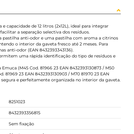
e capacidade de 12 litros (2x12L), ideal para integrar
acilitar a separação selectiva dos resíduos.
 pastilha anti-odor e uma pastilha com aroma a citrinos
tendo o interior da gaveta fresco até 2 meses. Para
ilhas anti-odor (EAN 8432393343136).
permitem uma rápida identificação do tipo de resíduos e
a Emuca (M45 Cod. 81966 23 EAN 8432393130873 / M50
d. 81969 23 EAN 8432393130903 / M70 81970 23 EAN
segura e perfeitamente organizada no interior da gaveta.
8251023
8432393356815
Sem fixação