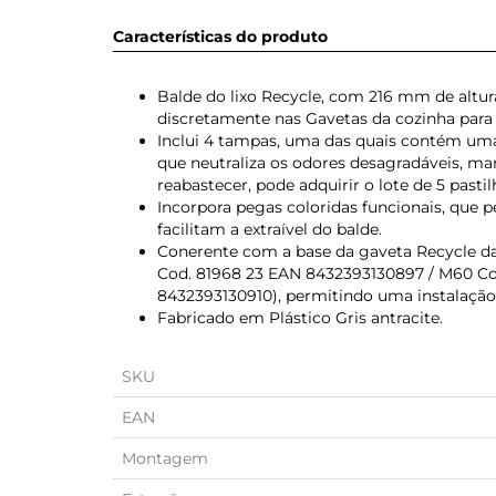
Características do produto
Balde do lixo Recycle, com 216 mm de altura 
discretamente nas Gavetas da cozinha para f
Inclui 4 tampas, uma das quais contém uma
que neutraliza os odores desagradáveis, man
reabastecer, pode adquirir o lote de 5 past
Incorpora pegas coloridas funcionais, que 
facilitam a extraível do balde.
Conerente com a base da gaveta Recycle d
Cod. 81968 23 EAN 8432393130897 / M60 Co
8432393130910), permitindo uma instalação 
Fabricado em Plástico Gris antracite.
SKU
EAN
Montagem