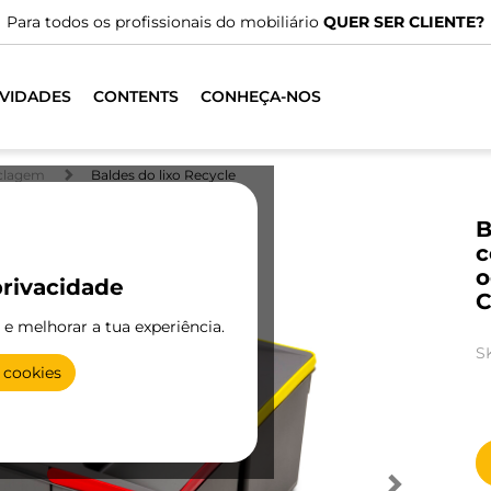
issionais do mobiliário
QUER SER CLIENTE?
VIDADES
CONTENTS
CONHEÇA-NOS
iclagem
Baldes do lixo Recycle
B
c
o
rivacidade
C
e e melhorar a tua experiência.
S
 cookies