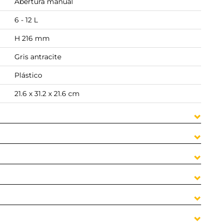
Abertura manual
6 - 12 L
H 216 mm
Gris antracite
Plástico
21.6 x 31.2 x 21.6 cm