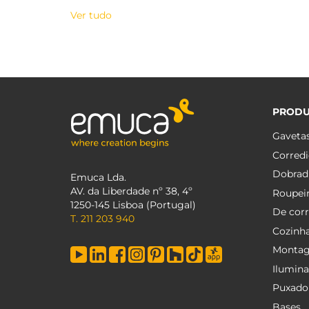
Ver tudo
PROD
Gaveta
Corredi
Dobrad
Emuca Lda.
AV. da Liberdade nº 38, 4º
Roupei
1250-145 Lisboa (Portugal)
De corr
T. 211 203 940
Cozinh
Monta
Ilumin
Puxado
Bases