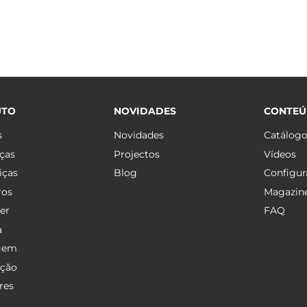
UTO
NOVIDADES
CONTE
s
Novidades
Catálog
ças
Projectos
Vídeos
iças
Blog
Configur
ros
Magazin
er
FAQ
a
gem
ação
res