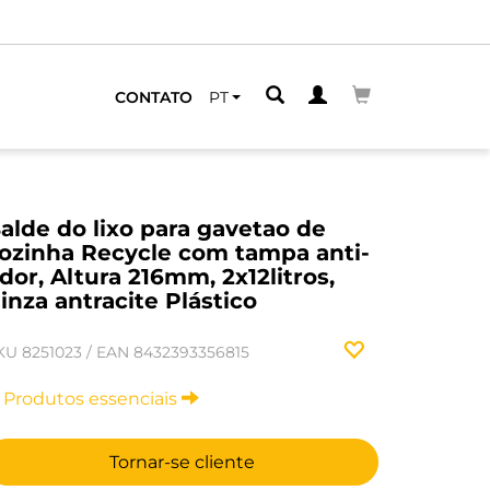
CONTATO
PT
alde do lixo para gavetao de
ozinha Recycle com tampa anti-
dor, Altura 216mm, 2x12litros,
inza antracite Plástico
KU
8251023
/
EAN
8432393356815
Produtos essenciais
Tornar-se cliente