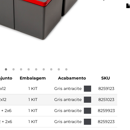
junto
Embalagem
Acabamento
SKU
1x12
1 KIT
Gris antracite
8259123
2x12
1 KIT
Gris antracite
8251023
2 + 2x6
1 KIT
Gris antracite
8259923
2 + 2x6
1 KIT
Gris antracite
8259223