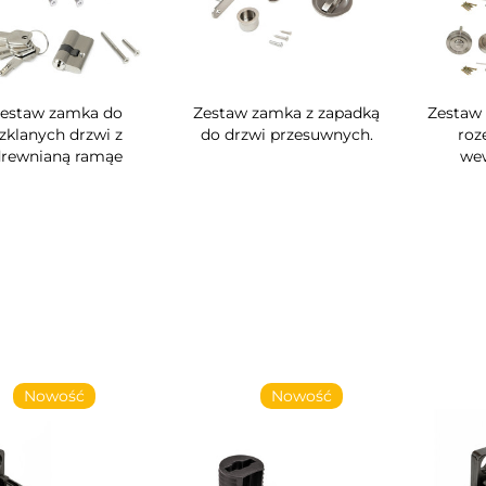
estaw zamka do
Zestaw zamka z zapadką
Zestaw 
zklanych drzwi z
do drzwi przesuwnych.
roz
drewnianą ramąe
wew
owość
Nowość