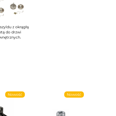
szyldu z okrągłą
etą do drzwi
nętrznych.
Nowość
Nowość