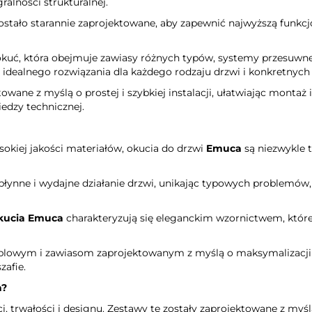
ralności strukturalnej.
zostało starannie zaprojektowane, aby zapewnić najwyższą funkcj
kuć, która obejmuje zawiasy różnych typów, systemy przesuwne 
 idealnego rozwiązania dla każdego rodzaju drzwi i konkretnych
owane z myślą o prostej i szybkiej instalacji, ułatwiając montaż
edzy technicznej.
sokiej jakości materiałów, okucia do drzwi
Emuca
są niezwykle 
płynne i wydajne działanie drzwi, unikając typowych problemów
kucia Emuca
charakteryzują się eleganckim wzornictwem, które 
eblowym i zawiasom zaprojektowanym z myślą o maksymalizacji 
afie.
a
?
i, trwałości i designu. Zestawy te zostały zaprojektowane z myśl