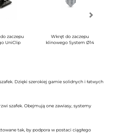
ąca z
Wspornik do zaczepu
Wstawka Ø15 do
suwana
klinowego UniClip z 1
klinowego U
0mm)
kołkiem
afek. Dzięki szerokiej gamie solidnych i łatwych
wi szafek. Obejmują one zawiasy, systemy
ktowane tak, by podpora w postaci ciągłego