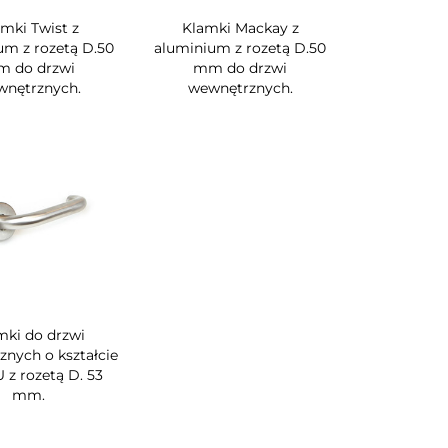
mki Twist z
Klamki Mackay z
um z rozetą D.50
aluminium z rozetą D.50
 do drzwi
mm do drzwi
nętrznych.
wewnętrznych.
mki do drzwi
nych o kształcie
U z rozetą D. 53
mm.