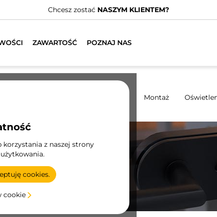
Posiadamy wyspecjalizowanych dystrybutorów.
ZNAJDŹ 
WOŚCI
ZAWARTOŚĆ
POZNAJ NAS
y
Systemy przesuwne
Kuchnia
Montaż
Oświetlen
atność
korzystania z naszej strony
 użytkowania.
 i
ptuję cookies.
w cookie