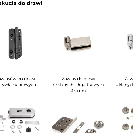
okucia do drzwi
awiasów do drzwi
Zawias do drzwi
Zaw
ntywłamaniowych
szklanych z łopatkowym
szklanyc
34 mm