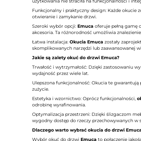
użytkowania nie straciła na funkcjonalności i integ
Funkcjonalny i praktyczny design: Każde okucie 
otwieranie i zamykanie drzwi.
Szeroki wybór opcji:
Emuca
oferuje pełną gamę o
akcesoria. Ta różnorodność umożliwia znalezienie
Łatwa instalacja:
Okucia Emuca
zostały zaprojekt
skomplikowanych narzędzi lub zaawansowanej wi
Jakie są zalety okuć do drzwi
Emuca
?
Trwałość i wytrzymałość: Dzięki zastosowaniu wy
wydajność przez wiele lat.
Ulepszona funkcjonalność: Okucia te gwarantują 
zużycie.
Estetyka i wzornictwo: Oprócz funkcjonalności,
o
odrobinę wyrafinowania.
Optymalizacja przestrzeni: Dzięki ślizgaczom m
wygodny dostęp do rzeczy przechowywanych w sz
Dlaczego warto wybrać okucia do drzwi
Emuc
Wybór okuć do drzwi
Emuca
to połączenie jakośc