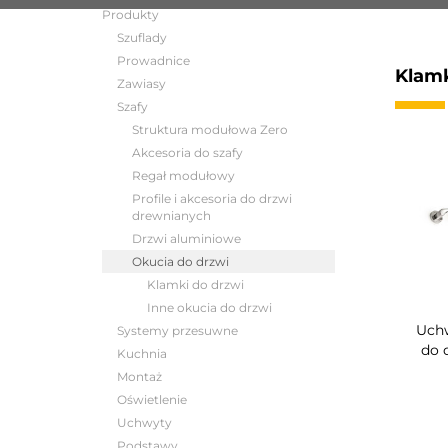
Produkty
Szuflady
Prowadnice
Klamk
Zawiasy
Szafy
Struktura modułowa Zero
Akcesoria do szafy
Regał modułowy
Profile i akcesoria do drzwi
drewnianych
Drzwi aluminiowe
Okucia do drzwi
Klamki do drzwi
Inne okucia do drzwi
Uchw
Systemy przesuwne
do 
Kuchnia
Montaż
Oświetlenie
Uchwyty
Podstawy