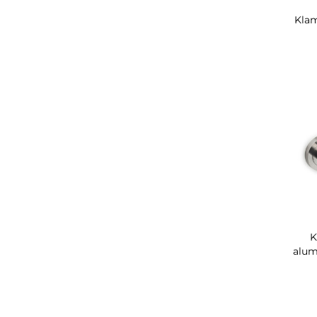
Klam
K
alum