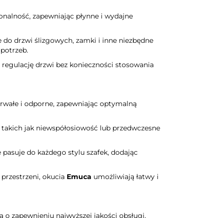
onalność, zapewniając płynne i wydajne
do drzwi ślizgowych, zamki i inne niezbędne
 potrzeb.
 i regulację drzwi bez konieczności stosowania
trwałe i odporne, zapewniając optymalną
, takich jak niewspółosiowość lub przedwczesne
pasuje do każdego stylu szafek, dodając
przestrzeni, okucia
Emuca
umożliwiają łatwy i
ą o zapewnieniu najwyższej jakości obsługi,