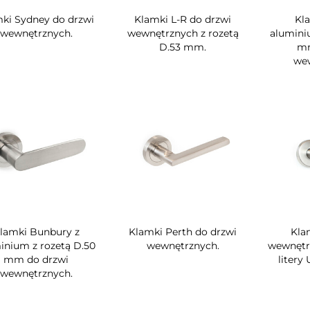
ki Sydney do drzwi
Klamki L-R do drzwi
Kla
wewnętrznych.
wewnętrznych z rozetą
alumini
D.53 mm.
mm
wew
lamki Bunbury z
Klamki Perth do drzwi
Kla
inium z rozetą D.50
wewnętrznych.
wewnętrz
mm do drzwi
litery 
wewnętrznych.