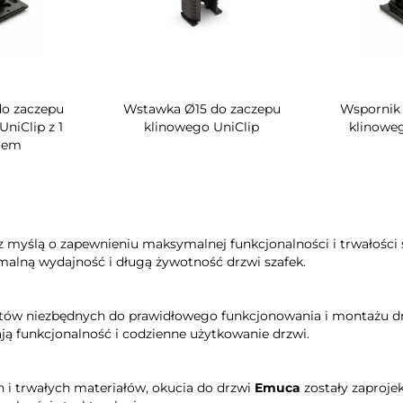
epu
Obrotowy stojak na buty do
Listwa zasilaj
m Ø14
szafy Quartz
gniazdkami wy
Vertikal (Ø6
 myślą o zapewnieniu maksymalnej funkcjonalności i trwałości sz
malną wydajność i długą żywotność drzwi szafek.
ów niezbędnych do prawidłowego funkcjonowania i montażu drz
ają funkcjonalność i codzienne użytkowanie drzwi.
h i trwałych materiałów, okucia do drzwi
Emuca
zostały zaproje