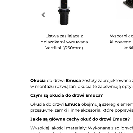
czepu
Wspornik do zaczepu
Wkręt do zacz
lip
klinowego UniClip
klinowego Syste
Okucia
do drzwi
Emuca
zostały zaprojektowane z
w montażu rozwiązań, okucia te zapewniają opty
Czym są okucia do drzwi
Emuca
?
Okucia do drzwi
Emuca
obejmują szereg element
przesuwne, zamki i inne akcesoria, które poprawi
Jakie są główne cechy
okuć do drzwi Emuca
?
Wysokiej jakości materiały: Wykonane z solidnyc