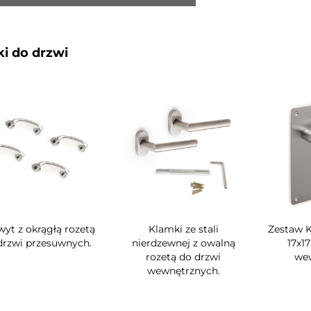
i do drzwi
yt z okrągłą rozetą
Klamki ze stali
Zestaw 
drzwi przesuwnych.
nierdzewnej z owalną
17x1
rozetą do drzwi
wew
wewnętrznych.