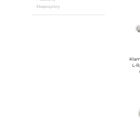
Ekspozytory
Klam
L-R