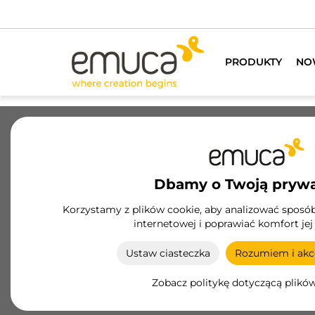
PRODUKTY
NO
Szuflady
Prowadnice
Zawiasy
Szaf
Dbamy o Twoją pryw
Okucia do drzwi
Korzystamy z plików cookie, aby analizować sposób 
internetowej i poprawiać komfort jej
Okucia do drzwi firmy Emuca: maksymalna
funkcjonalność i trwałość dla Twoich szaf. Solidne
Ustaw ciasteczka
Rozumiem i akce
łatwe do zainstalowania rozwiązania.
Zobacz politykę dotyczącą plikó