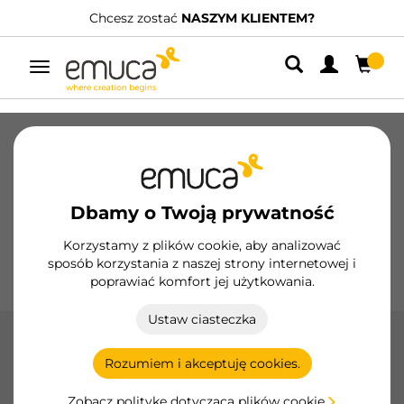
Chcesz zostać
NASZYM KLIENTEM?
Przełącz
nawigację
Szuflady
Prowadnice
Zawiasy
Szafy
Systemy przesuwne
Kuchnia
Montaż
Dbamy o Twoją prywatność
Oświetlenie
Uchwyty
Podstawy
Korzystamy z plików cookie, aby analizować
sposób korzystania z naszej strony internetowej i
Ekspozytory
poprawiać komfort jej użytkowania.
Ustaw ciasteczka
Poprzeczki Placard 81
Rozumiem i akceptuję cookies.
Poprzeczki Placard 81 firmy Emuca oferują dodatkową
stabilność i wytrzymałość dla drzwi przesuwnych,
Zobacz politykę dotyczącą plików cookie