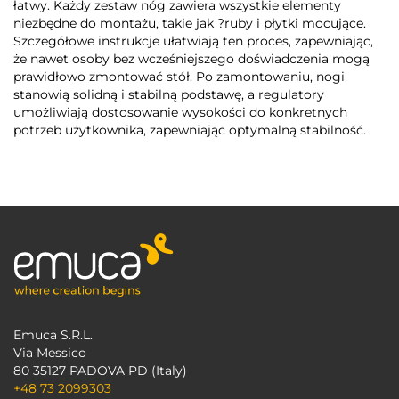
łatwy. Każdy zestaw nóg zawiera wszystkie elementy
niezbędne do montażu, takie jak ?ruby i płytki mocujące.
Szczegółowe instrukcje ułatwiają ten proces, zapewniając,
że nawet osoby bez wcześniejszego doświadczenia mogą
prawidłowo zmontować stół. Po zamontowaniu, nogi
stanowią solidną i stabilną podstawę, a regulatory
umożliwiają dostosowanie wysokości do konkretnych
potrzeb użytkownika, zapewniając optymalną stabilność.
Emuca S.R.L.
Via Messico
80 35127 PADOVA PD (Italy)
+48 73 2099303