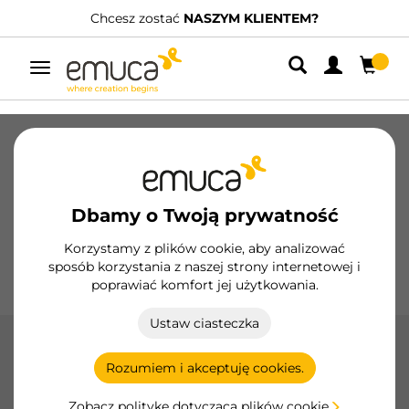
Chcesz zostać
NASZYM KLIENTEM?
Przełącz
nawigację
Szuflady
Prowadnice
Zawiasy
Szafy
Systemy przesuwne
Kuchnia
Montaż
Dbamy o Twoją prywatność
Oświetlenie
Uchwyty
Podstawy
Korzystamy z plików cookie, aby analizować
sposób korzystania z naszej strony internetowej i
Ekspozytory
poprawiać komfort jej użytkowania.
Ustaw ciasteczka
Nogi średnica 60
Rozumiem i akceptuję cookies.
Nogi stołowe Emuca o średnicy 60 zapewniają stabilność i
nowoczesny styl, idealne do każdego rodzaju stołu.
Zobacz politykę dotyczącą plików cookie