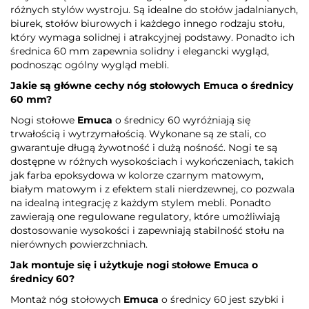
różnych stylów wystroju. Są idealne do stołów jadalnianych,
biurek, stołów biurowych i każdego innego rodzaju stołu,
który wymaga solidnej i atrakcyjnej podstawy. Ponadto ich
średnica 60 mm zapewnia solidny i elegancki wygląd,
podnosząc ogólny wygląd mebli.
Jakie są główne cechy nóg stołowych
Emuca
o średnicy
60 mm?
Nogi stołowe
Emuca
o średnicy 60 wyróżniają się
trwałością i wytrzymałością. Wykonane są ze stali, co
gwarantuje długą żywotność i dużą nośność. Nogi te są
dostępne w różnych wysokościach i wykończeniach, takich
jak farba epoksydowa w kolorze czarnym matowym,
białym matowym i z efektem stali nierdzewnej, co pozwala
na idealną integrację z każdym stylem mebli. Ponadto
zawierają one regulowane regulatory, które umożliwiają
dostosowanie wysokości i zapewniają stabilność stołu na
nierównych powierzchniach.
Jak montuje się i użytkuje nogi stołowe
Emuca
o
średnicy 60?
Montaż nóg stołowych
Emuca
o średnicy 60 jest szybki i