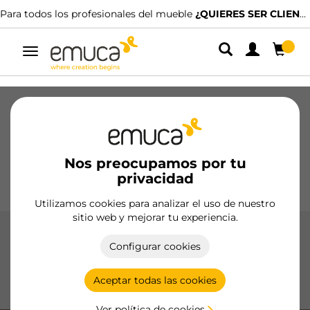
s los profesionales del mueble
¿QUIERES SER CLIENTE?
Disponemo
Alternar
navegación
Cajones
Guías
Bisagras
Armarios
Correderos
Cocina
Montaje
Iluminación
Nos preocupamos por tu
Tiradores
privacidad
Bases
Expositores
Utilizamos cookies para analizar el uso de nuestro
sitio web y mejorar tu experiencia.
Cierres push
Configurar cookies
Cierres Push de Emuca, modernos y funcionales, permiten
abrir y cerrar puertas con un simple toque, creando una
Aceptar todas las cookies
estética limpia y sin tiradores.
Ver política de cookies