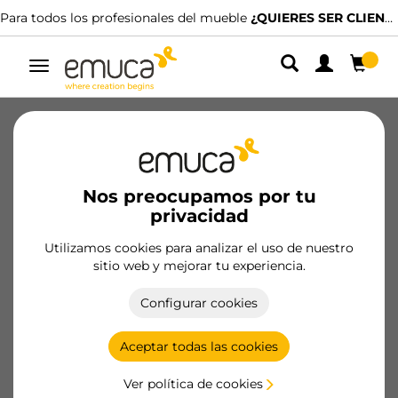
Para todos los profesionales del mueble
¿QUIERES SER CLIENTE?
Alternar
navegación
Sobre nosotros
Sostenibilidad
Personas
Canal ético
Para Profesionales
Nos preocupamos por tu
Premios y reconocimientos
privacidad
Utilizamos cookies para analizar el uso de nuestro
sitio web y mejorar tu experiencia.
Canal ético
Configurar cookies
EMUCA, S.A.
pone a disposición de las partes interesadas,
Aceptar todas las cookies
en cumplimiento y bajo la protección de la Ley 2/2023, un
canal de comunicación para la recepción de informaciones
Ver política de cookies
relativas a: