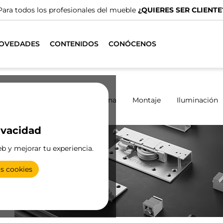
emos de distribuidores especializados.
ENCUENTRA EL MÁS C
OVEDADES
CONTENIDOS
CONÓCENOS
marios
Correderos
Cocina
Montaje
Iluminación
ivacidad
eb y mejorar tu experiencia.
s
as cookies
en