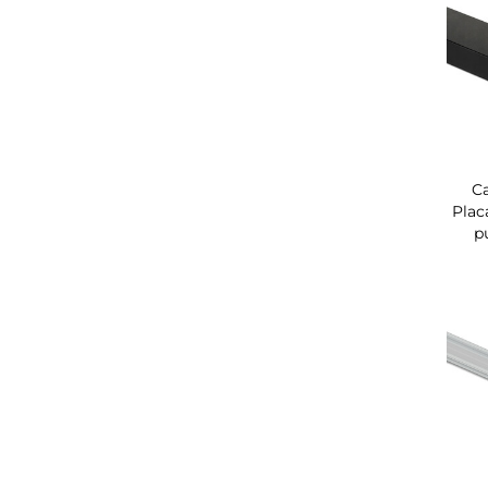
Ca
Plac
p