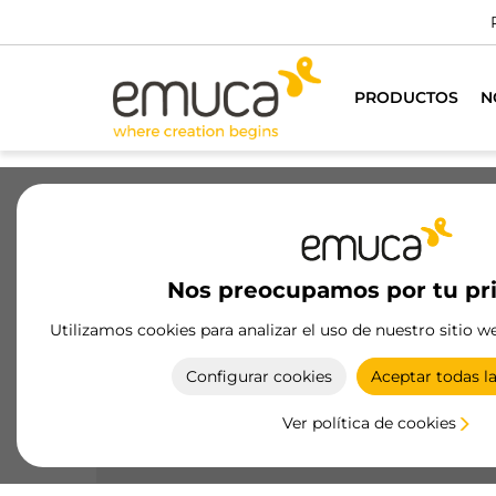
Dispon
PRODUCTOS
N
Cajones
Guías
Bisagras
Ar
Nos preocupamos por tu pr
Correderos
Utilizamos cookies para analizar el uso de nuestro sitio w
Sistemas de puertas correderas de Emuca, ideale
Configurar cookies
Aceptar todas l
para optimizar espacio en muebles. Alta calidad 
materiales y diseño duradero.
Ver política de cookies