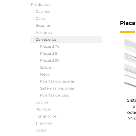
Productos
Cajones
Guías
Placa
Bisagras
Armarios
Correderos
Placard 74
Placard 81
Placard 90
Space +
Neco
Puertas correderas
Sistemas plegables
Puertas de paso
Sis
Cocina
a
Montaje
rodad
Iluminación
74 
Tiradores
Bases