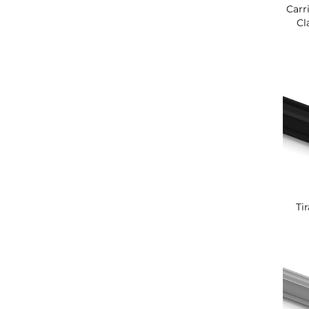
Carr
Cl
Ti