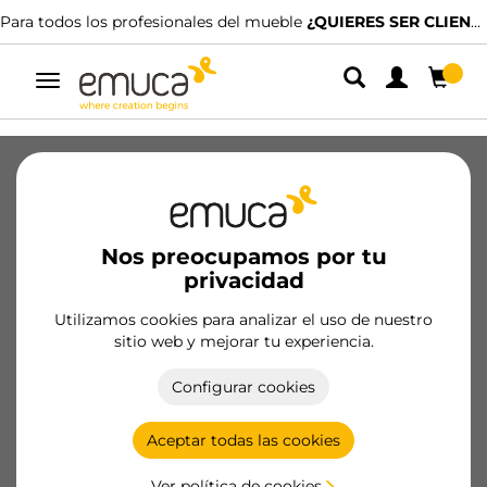
el mueble
¿QUIERES SER CLIENTE?
Disponemos de distribuidores e
Alternar
navegación
Catálogos
Vídeos
Configuradores
Magazine
FAQ
Nos preocupamos por tu
privacidad
Utilizamos cookies para analizar el uso de nuestro
sitio web y mejorar tu experiencia.
Configurar cookies
Aceptar todas las cookies
Ver política de cookies