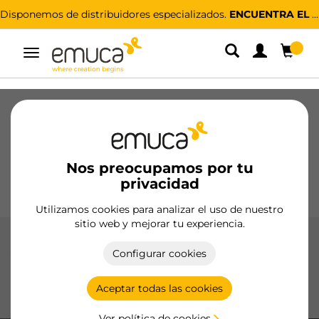
Disponemos de distribuidores especializados.
ENCUENTRA EL MÁS CERCANO
Alternar
navegación
Cajones
Guías
Bisagras
Armarios
Correderos
Cocina
Montaje
Iluminación
Nos preocupamos por tu
Tiradores
privacidad
Bases
Expositores
Utilizamos cookies para analizar el uso de nuestro
sitio web y mejorar tu experiencia.
Accesorios para armario
Configurar cookies
Accesorios para armarios de Emuca: optimiza tu espacio
con soluciones inteligentes y de alta calidad. Organización
Aceptar todas las cookies
perfecta y diseño funcional.
Ver política de cookies