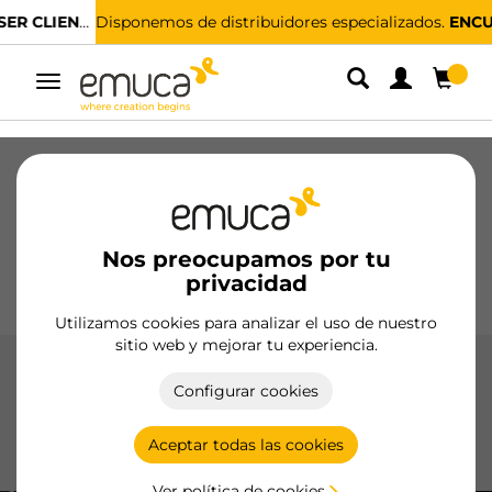
Disponemos de distribuidores especializados.
ENCUENTRA EL MÁS CERCANO
Alternar
navegación
Cajones
Guías
Bisagras
Armarios
Correderos
Cocina
Montaje
Iluminación
Nos preocupamos por tu
Tiradores
privacidad
Bases
Expositores
Utilizamos cookies para analizar el uso de nuestro
sitio web y mejorar tu experiencia.
Zócalos
Configurar cookies
Los zócalos de Emuca, fabricados en plástico y aluminio de
alta calidad, ofrecen soluciones estéticas y funcionales para
Aceptar todas las cookies
cocinas modernas.
Ver política de cookies