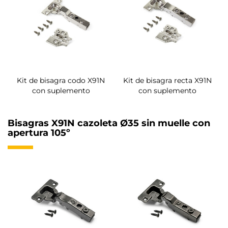
Kit de bisagra codo X91N
Kit de bisagra recta X91N
con suplemento
con suplemento
Bisagras X91N cazoleta Ø35 sin muelle con
apertura 105º