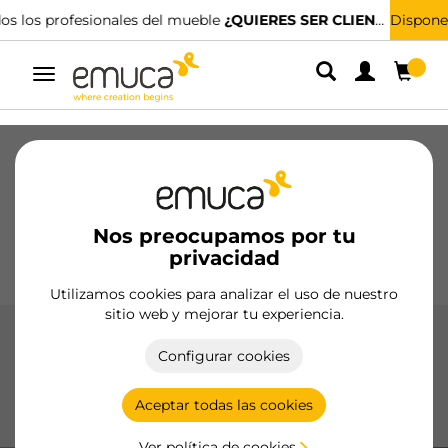
Disponemos de distribuidores especializados.
ENCUENTRA EL MÁS CERCANO
Alternar
navegación
Cajones
Guías
Bisagras
Armarios
Correderos
Cocina
Montaje
Iluminación
Nos preocupamos por tu
Tiradores
privacidad
Bases
Expositores
Utilizamos cookies para analizar el uso de nuestro
sitio web y mejorar tu experiencia.
Bisagras X91N
Configurar cookies
Las bisagras X91N de Emuca, fabricadas en acero de alta
calidad, ofrecen un cierre preciso y silencioso con opciones
Aceptar todas las cookies
de apertura de 105° y 165°.
Ver política de cookies