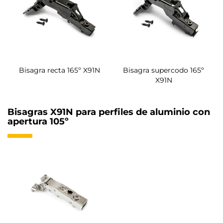
Bisagra recta 165º X91N
Bisagra supercodo 165º
X91N
Bisagras X91N para perfiles de aluminio con
apertura 105º