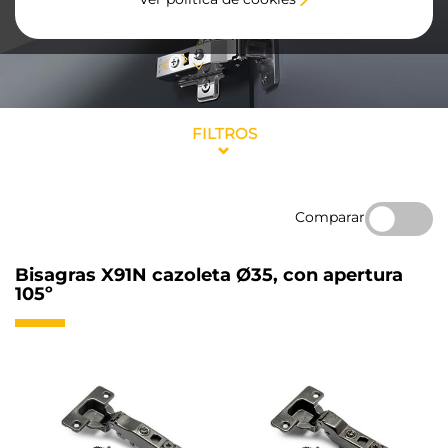
FILTROS
Comparar
Bisagras X91N cazoleta Ø35, con apertura
105º