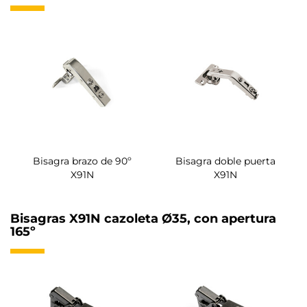
Bisagra brazo de 90º
Bisagra doble puerta
X91N
X91N
Bisagras X91N cazoleta Ø35, con apertura
165º