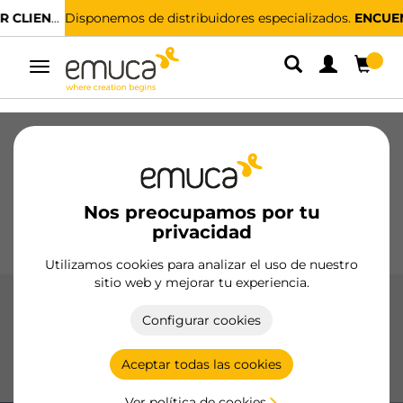
Disponemos de distribuidores especializados.
ENCUENTRA EL MÁS CERCANO
Alternar
navegación
Cajones
Guías
Bisagras
Armarios
Correderos
Cocina
Montaje
Iluminación
Nos preocupamos por tu
Tiradores
privacidad
Bases
Expositores
Utilizamos cookies para analizar el uso de nuestro
sitio web y mejorar tu experiencia.
Bisagras X91 con cierre suave
Configurar cookies
Las bisagras X91 con cierre suave de Emuca proporcionan
un cierre amortiguado y silencioso para puertas, con
Aceptar todas las cookies
opciones de apertura de 105° y 165° y materiales duraderos.
Ver política de cookies