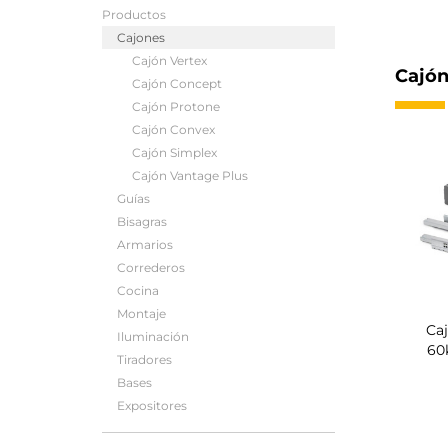
Productos
Cajones
Cajón Vertex
Cajón
Cajón Concept
Cajón Protone
Cajón Convex
Cajón Simplex
Cajón Vantage Plus
Guías
Bisagras
Armarios
Correderos
Cocina
Montaje
Caj
Iluminación
60
Tiradores
Bases
Expositores