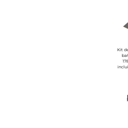
Kit d
bañ
17
inclu