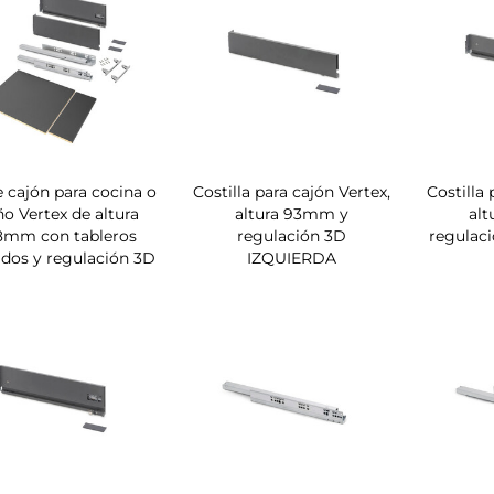
e cajón para cocina o
Costilla para cajón Vertex,
Costilla 
o Vertex de altura
altura 93mm y
al
8mm con tableros
regulación 3D
regulac
idos y regulación 3D
IZQUIERDA