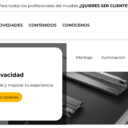
emos de distribuidores especializados.
ENCUENTRA EL MÁS C
OVEDADES
CONTENIDOS
CONÓCENOS
marios
Correderos
Cocina
Montaje
Iluminación
ivacidad
eb y mejorar tu experiencia.
as cookies