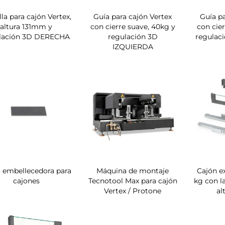
lla para cajón Vertex,
Guía para cajón Vertex
Guía pa
altura 131mm y
con cierre suave, 40kg y
con cie
lación 3D DERECHA
regulación 3D
regulac
IZQUIERDA
a embellecedora para
Máquina de montaje
Cajón e
cajones
Tecnotool Max para cajón
kg con la
Vertex / Protone
al