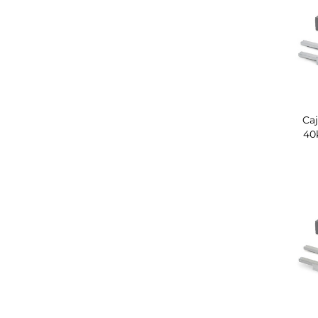
Caj
40