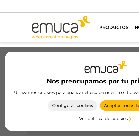
Dispon
PRODUCTOS
N
Cajones
Guías
Bisagras
Ar
Nos preocupamos por tu pr
Cajones
Utilizamos cookies para analizar el uso de nuestro sitio w
Cajones duraderos y funcionales de Emuca,
Configurar cookies
Aceptar todas l
diseñados para cocina, baño, dormitorio y oficina
con materiales de alta calidad y sistemas de
Ver política de cookies
apertura innovadores.