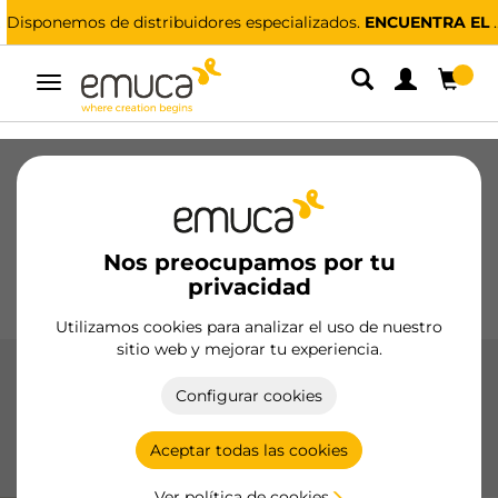
Disponemos de distribuidores especializados.
ENCUENTRA EL MÁS CERCANO
Alternar
navegación
Cajones
Guías
Bisagras
Armarios
Correderos
Cocina
Montaje
Iluminación
Nos preocupamos por tu
Tiradores
privacidad
Bases
Expositores
Utilizamos cookies para analizar el uso de nuestro
sitio web y mejorar tu experiencia.
Cubos de basura
Configurar cookies
Los cubos de basura de Emuca optimizan el espacio en la
cocina con opciones de fijación lateral, inferior y reciclaje,
Aceptar todas las cookies
fabricados con materiales duraderos.
Ver política de cookies