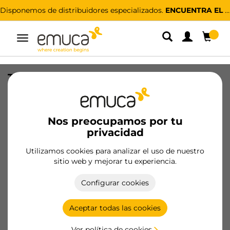
Disponemos de distribuidores especializados.
ENCUENTRA EL MÁS CERCANO
Alternar
navegación
Tornillo para enganche System Ø14,
M8x10, tablero de 18mm, Zamak,
Cincado
Nos preocupamos por tu
SKU
8111601
/
EAN
8432393357171
privacidad
Productos esenciales
Utilizamos cookies para analizar el uso de nuestro
sitio web y mejorar tu experiencia.
Hazte cliente
Configurar cookies
Ficha de producto
Aceptar todas las cookies
Novedad
Ver política de cookies