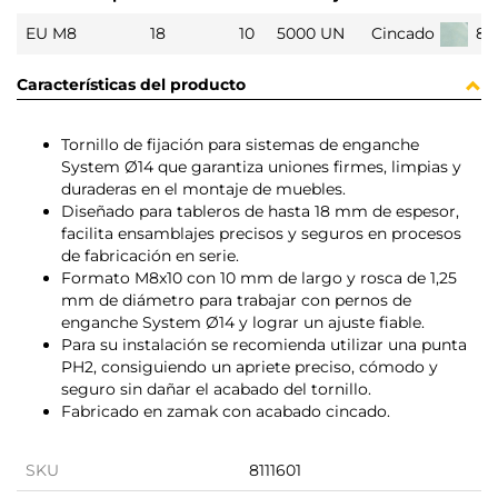
EU M8
18
10
5000 UN
Cincado
81
Características del producto
Tornillo de fijación para sistemas de enganche
System Ø14 que garantiza uniones firmes, limpias y
duraderas en el montaje de muebles.
Diseñado para tableros de hasta 18 mm de espesor,
facilita ensamblajes precisos y seguros en procesos
de fabricación en serie.
Formato M8x10 con 10 mm de largo y rosca de 1,25
mm de diámetro para trabajar con pernos de
enganche System Ø14 y lograr un ajuste fiable.
Para su instalación se recomienda utilizar una punta
PH2, consiguiendo un apriete preciso, cómodo y
seguro sin dañar el acabado del tornillo.
Fabricado en zamak con acabado cincado.
SKU
8111601