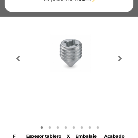
F
Espesor tablero
X
Embalaje
Acabado
S