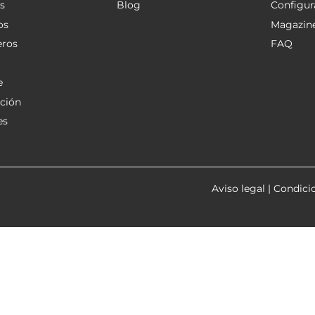
s
Blog
Configur
os
Magazin
eros
FAQ
e
ción
es
Aviso legal
|
Condici