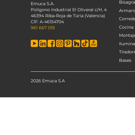
Bisagra
Emuca S.A.
Polígono Industrial El Oliveral c/H, 4
Armari
46394 Riba-Roja de Túria (Valencia)
Corred
CIF: A-46154704
Cocina
961 667 019
Montaj
Ilumina
Tirador
Bases
2026 Emuca S.A