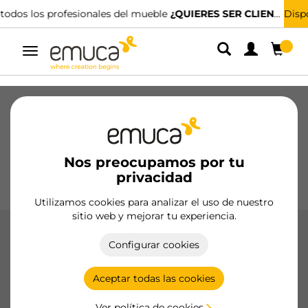
Disponemos de distribuidores especializados.
ENCUENTRA EL MÁS CERCANO
Alternar
navegación
Cajones
Guías
Bisagras
Armarios
Correderos
Cocina
Montaje
Iluminación
Nos preocupamos por tu
Tiradores
privacidad
Bases
Expositores
Utilizamos cookies para analizar el uso de nuestro
sitio web y mejorar tu experiencia.
Cierres
Configurar cookies
Las cerraduras y cierres de Emuca, fabricados en materiales
de alta calidad, proporcionan seguridad y funcionalidad en
Aceptar todas las cookies
muebles, con opciones como cierres push y
amortiguadores.
Ver política de cookies