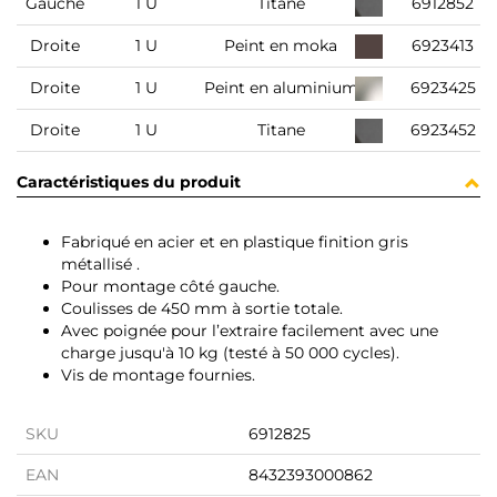
Gauche
1 U
Titane
6912852
Droite
1 U
Peint en moka
6923413
Droite
1 U
Peint en aluminium
6923425
Droite
1 U
Titane
6923452
Caractéristiques du produit
Fabriqué en acier et en plastique finition gris
métallisé .
Pour montage côté gauche.
Coulisses de 450 mm à sortie totale.
Avec poignée pour l’extraire facilement avec une
charge jusqu'à 10 kg (testé à 50 000 cycles).
Vis de montage fournies.
SKU
6912825
EAN
8432393000862