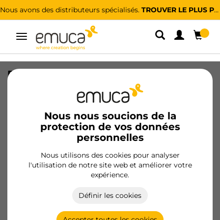
Nous avons des distributeurs spécialisés.
TROUVER LE PLUS PROCHE
Alterner
la
navigation
Porte-pantalons extractible, Gauche,
Peint en aluminium, Acier et Plastique.
SKU
6912825
/
EAN
8432393000862
Nous nous soucions de la
protection de vos données
personnelles
Devenir client
Nous utilisons des cookies pour analyser
Fiche produit
l'utilisation de notre site web et améliorer votre
expérience.
Définir les cookies
Accepter toutes les cookies