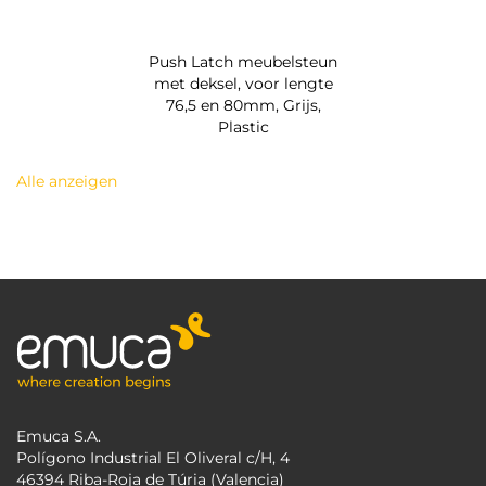
Push Latch meubelsteun
met deksel, voor lengte
76,5 en 80mm, Grijs,
Plastic
Alle anzeigen
Emuca S.A.
Polígono Industrial El Oliveral c/H, 4
46394 Riba-Roja de Túria (Valencia)