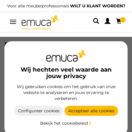
Voor alle meubelprofessionals
WILT U KLANT WORDEN?
Umschaltbare
Navigation
Push Latch meubelsteun met deksel,
voor lengte 76,5 en 80mm, Grijs, Plastic
SKU
2005121
/
EAN
8432393133126
Wij hechten veel waarde aan
jouw privacy
Essentiële producten
Wij gebruiken cookies om het gebruik van onze
website te analyseren en jouw ervaring te
Klant worden
verbeteren.
Productspecificatie
Configureer cookies
Accepteer alle cookies
Bekijk het cookiebeleid