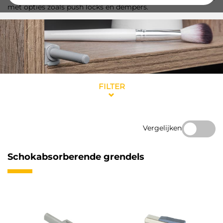
met opties zoals push locks en dempers.
FILTER
Vergelijken
Schokabsorberende grendels