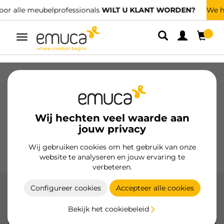
We hebben gespecialiseerde distributeurs.
VIND DE DICHTSTBIJZIJNDE
Umschaltbare
Navigation
Laden
Geleiders voor laden
Scharnieren
Kabinetten
Glijders
Keuken
Montage
Wij hechten veel waarde aan
Verlichting
jouw privacy
Handgrepen
Onderstellen
Wij gebruiken cookies om het gebruik van onze
Presentatiemeubels
website te analyseren en jouw ervaring te
verbeteren.
Configureer cookies
Accepteer alle cookies
Sluitingen
Bekijk het cookiebeleid
Emuca sloten en grendels, gemaakt van hoogwaardige
materialen, bieden veiligheid en functionaliteit in meubilair,