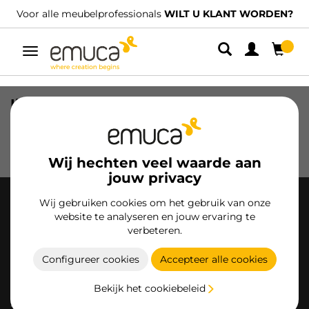
Voor alle meubelprofessionals
WILT U KLANT WORDEN?
Umschaltbare
Navigation
Ihr Browsing-Verlauf
Ihr Browserverlauf ist leer
Wij hechten veel waarde aan
jouw privacy
Wij gebruiken cookies om het gebruik van onze
website te analyseren en jouw ervaring te
verbeteren.
Configureer cookies
Accepteer alle cookies
Emuca S.A.
Bekijk het cookiebeleid
Polígono Industrial El Oliveral c/H, 4
46394 Riba-Roja de Túria (Valencia)