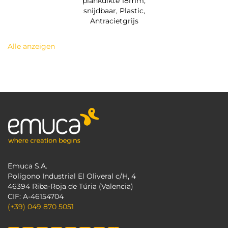
plankdikte 18mm,
snijdbaar, Plastic,
Antracietgrijs
Alle anzeigen
Emuca S.A.
Polígono Industrial El Oliveral c/H, 4
46394 Riba-Roja de Túria (Valencia)
CIF: A-46154704
(+39) 049 870 5051