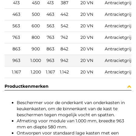
413
450
413
387
20 VN
Antracietgrijs
463
500
463
442
20 VN
Antracietgrijs
563
600
563
542
20 VN
Antracietgrijs
763
800
763
742
20 VN
Antracietgrijs
863
900
863
842
20 VN
Antracietgrijs
963
1.000
963
942
20 VN
Antracietgrijs
1.167
1.200
1.167
1.142
20 VN
Antracietgrijs
Productkenmerken
Beschermer voor de onderkant van onderkasten in
keukenkasten, om de binnenkant van de kast te
beschermen tegen mogelijk vocht en spatten.
Afmeting voor module van 1.000 mm, breedte 963
mm en diepte 580 mm.
Ontworpen voor standaard lage kasten met een