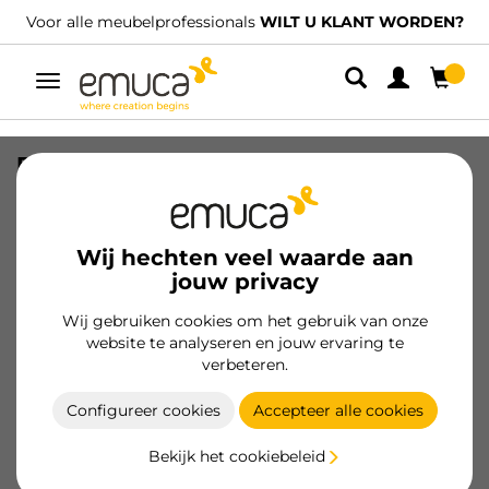
Voor alle meubelprofessionals
WILT U KLANT WORDEN?
Umschaltbare
Navigation
Protector voor de bodem van
keukenmeubels Sink, M100,
963x580mm, plankdikte 18mm,
snijdbaar, Plastic, Antracietgrijs
Wij hechten veel waarde aan
jouw privacy
SKU
8479223
/
EAN
8432393327846
Wij gebruiken cookies om het gebruik van onze
website te analyseren en jouw ervaring te
Klant worden
verbeteren.
Productspecificatie
Configureer cookies
Accepteer alle cookies
Bekijk het cookiebeleid