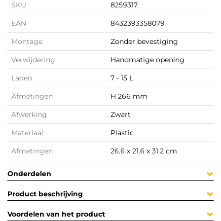
SKU
8259317
EAN
8432393358079
Montage
Zonder bevestiging
Verwijdering
Handmatige opening
Laden
7 - 15 L
Afmetingen
H 266 mm
Afwerking
Zwart
Materiaal
Plastic
Afmetingen
26.6 x 21.6 x 31.2 cm
Onderdelen
Product beschrijving
Voordelen van het product