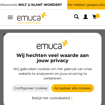
We hebben gespecialiseerde distributeurs.
VIND DE DICHTSTBIJZIJNDE
Umschaltbare
Navigation
Recyclingcontainer voor keukenlade
Recycle met geurdicht deksel, Hoogte
266, 1x15liter, Plastic, Zwart
Wij hechten veel waarde aan
SKU
8259317
/
EAN
8432393358079
jouw privacy
Essentiële producten
Wij gebruiken cookies om het gebruik van onze
website te analyseren en jouw ervaring te
verbeteren.
Klant worden
Configureer cookies
Accepteer alle cookies
Productspecificatie
Bekijk het cookiebeleid