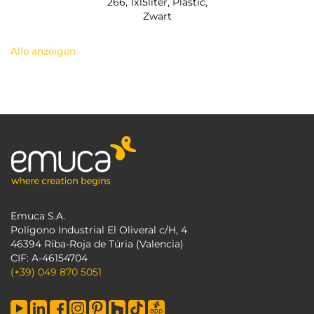
266, 1x15liter, Plastic,
Zwart
Alle anzeigen
Emuca S.A.
Polígono Industrial El Oliveral c/H, 4
46394 Riba-Roja de Túria (Valencia)
CIF: A-46154704
(+39) 049 870 5051