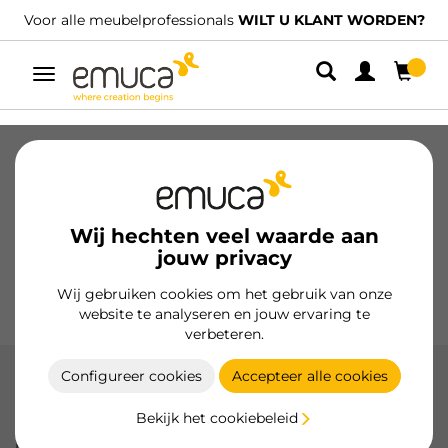
Voor alle meubelprofessionals
WILT U KLANT WORDEN?
Umschaltbare
Navigation
Laden
Geleiders voor laden
Scharnieren
Kabinetten
Glijders
Keuken
Montage
Wij hechten veel waarde aan
Verlichting
jouw privacy
Handgrepen
Onderstellen
Wij gebruiken cookies om het gebruik van onze
Presentatiemeubels
website te analyseren en jouw ervaring te
verbeteren.
Configureer cookies
Accepteer alle cookies
Scharnieren X95 beker Ø35, met
schuine arm, met 95º opening
Bekijk het cookiebeleid
De Emuca X95 scharnieren Ø35 hoekarmen met 95°