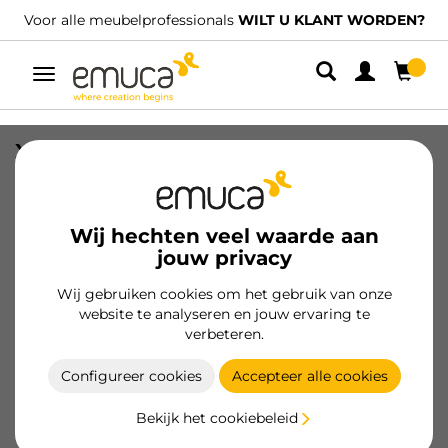
Voor alle meubelprofessionals
WILT U KLANT WORDEN?
Umschaltbare
Navigation
X91-kit voor aluminium profielen en
rechte supplementen, Opschroeven,
Staal en Zamak, Titanium
Wij hechten veel waarde aan
SKU
1025452
/
EAN
8432393364612
jouw privacy
Essentiële producten
Wij gebruiken cookies om het gebruik van onze
website te analyseren en jouw ervaring te
verbeteren.
Klant worden
Configureer cookies
Accepteer alle cookies
Productspecificatie
Bekijk het cookiebeleid