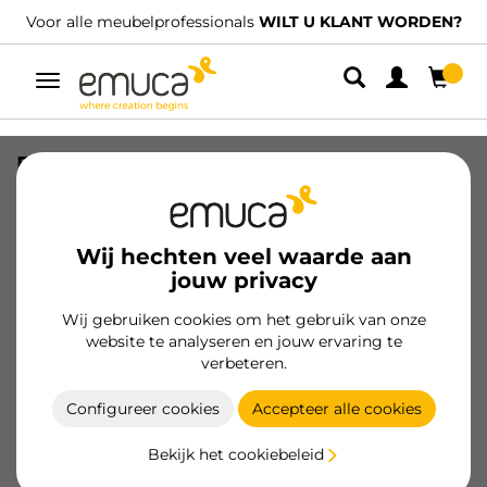
onals
WILT U KLANT WORDEN?
We hebben gespecialiseerde 
Umschaltbare
Navigation
Emuca-beker met een diameter van 15
mm voor UniClip-koppelingen, 18 mm
dik, Plastic, Titanium
Wij hechten veel waarde aan
SKU
4444238
/
EAN
8432393362618
jouw privacy
Essentiële producten
Wij gebruiken cookies om het gebruik van onze
website te analyseren en jouw ervaring te
verbeteren.
Klant worden
Configureer cookies
Accepteer alle cookies
Productspecificatie
Bekijk het cookiebeleid
Nieuw