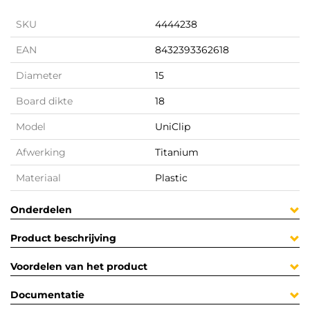
SKU
4444238
EAN
8432393362618
Diameter
15
Board dikte
18
Model
UniClip
Afwerking
Titanium
Materiaal
Plastic
Onderdelen
Product beschrijving
Voordelen van het product
Documentatie