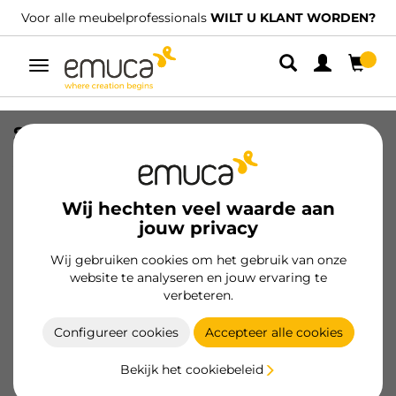
Voor alle meubelprofessionals
WILT U KLANT WORDEN?
We 
Umschaltbare
Navigation
Steun voor UniClip, met bout,
plankdikte 18 mm, Zamak en Plastic,
Vernikkeld
Wij hechten veel waarde aan
SKU
4444107
/
EAN
8432393362595
jouw privacy
Essentiële producten
Wij gebruiken cookies om het gebruik van onze
website te analyseren en jouw ervaring te
verbeteren.
Klant worden
Configureer cookies
Accepteer alle cookies
Productspecificatie
Bekijk het cookiebeleid
Nieuw