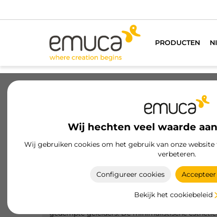
ofessionals
WILT U KLANT WORDEN?
PRODUCTEN
N
Laden
Geleiders voor laden
Scharni
Wij hechten veel waarde aan
Wij gebruiken cookies om het gebruik van onze website 
Producten
Laden
Vertex lade
verbeteren.
Configureer cookies
Accepteer 
Vertex lade kit 3D
Biedt een complete oplossing met een recht
Bekijk het cookiebeleid
ontwerp met dubbele wand en verborgen
gedempte geleiders. De minimalistische esthetie