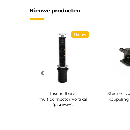
Nieuwe producten
Nieuw
Nieuw
enenrek voor
Inschuifbare
Steunen vo
 Quartz
multiconnector Vertikal
koppeling
(Ø60mm)