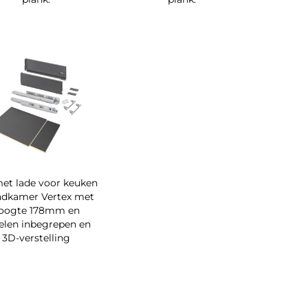
met lade voor keuken
adkamer Vertex met
oogte 178mm en
elen inbegrepen en
3D-verstelling