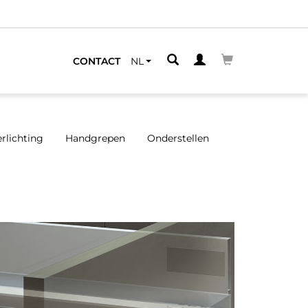
We hebben gespecialiseerde
CONTACT
NL
rlichting
Handgrepen
Onderstellen