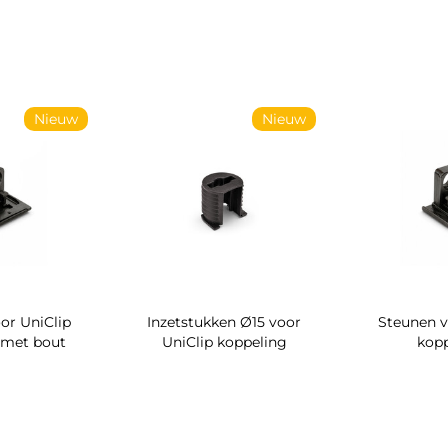
Nieuw
Nieuw
or UniClip
Inzetstukken Ø15 voor
Steunen v
 met bout
UniClip koppeling
kop