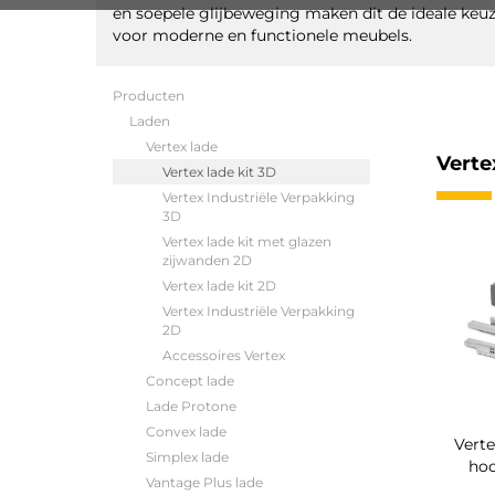
en soepele glijbeweging maken dit de ideale keu
voor moderne en functionele meubels.
Producten
Laden
Vertex lade
Verte
Vertex lade kit 3D
Vertex Industriële Verpakking
3D
Vertex lade kit met glazen
zijwanden 2D
Vertex lade kit 2D
Vertex Industriële Verpakking
2D
Accessoires Vertex
Concept lade
Lade Protone
Convex lade
Verte
Simplex lade
ho
Vantage Plus lade