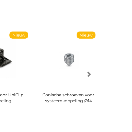
Nieuw
Nieuw
oor UniClip
Conische schroeven voor
Draaibare s
peling
systeemkoppeling Ø14
in de 