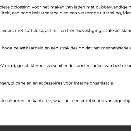
lete oplossing voor het maken van laden met dubbelwandige me
teit, een hoge belastbaarheid en een verzorgde uitstraling, id
leiders met softclose, achter- en frontbevestigingsstukken, kla
g, hoge belastbaarheid en een strak design dat het mechanische 
 167 mm), geschikt voor verschillende soorten laden, van bestekl
en, zijpanelen en accessoires voor interne organisatie.
eedkamers en kantoren, waar het een combinatie van eigentijdse