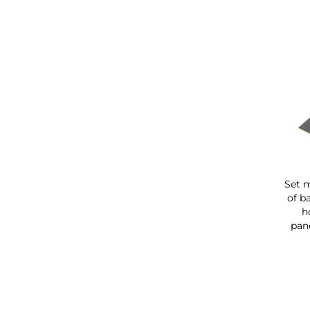
Set 
of b
h
pan