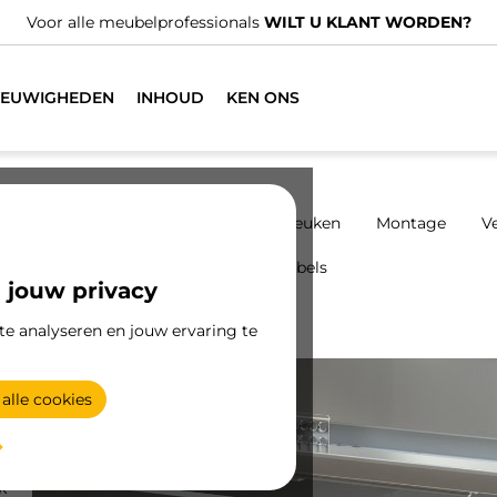
IEUWIGHEDEN
INHOUD
KEN ONS
eren
Kabinetten
Glijders
Keuken
Montage
Ve
Presentatiemeubels
 jouw privacy
te analyseren en jouw ervaring te
Vertex lade kit 3D
alle cookies
k