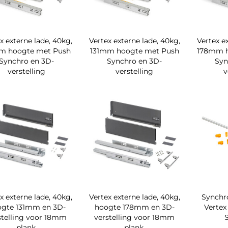
x externe lade, 40kg,
Vertex externe lade, 40kg,
Vertex e
m hoogte met Push
131mm hoogte met Push
178mm h
Synchro en 3D-
Synchro en 3D-
Syn
verstelling
verstelling
v
x externe lade, 40kg,
Vertex externe lade, 40kg,
Synchro
ogte 131mm en 3D-
hoogte 178mm en 3D-
Vertex
stelling voor 18mm
verstelling voor 18mm
plank.
plank.