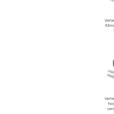
Verte
93m
Verte
ho
ver