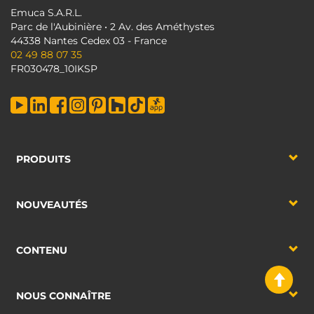
Emuca S.A.R.L.
Parc de l'Aubinière • 2 Av. des Améthystes
44338 Nantes Cedex 03 - France
02 49 88 07 35
FR030478_10IKSP
PRODUITS
NOUVEAUTÉS
CONTENU
NOUS CONNAÎTRE