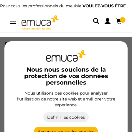
Pour tous les professionnels du meuble
VOULEZ-VOUS ÊTRE CLIENT ?
Alterner
la
navigation
Raccord Lokbox pour la fixation du
fond de tiroir à la façade avant,
Plastique, Gris
Nous nous soucions de la
SKU
3002621
/
EAN
8432393126845
protection de vos données
personnelles
Devenir client
Nous utilisons des cookies pour analyser
l'utilisation de notre site web et améliorer votre
Fiche produit
expérience.
Définir les cookies
Accepter toutes les cookies