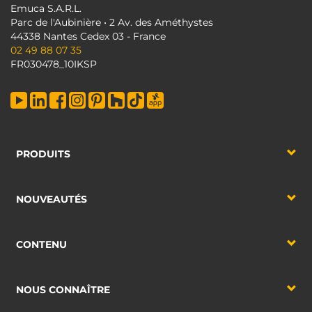
Emuca S.A.R.L.
Parc de l'Aubinière • 2 Av. des Améthystes
44338 Nantes Cedex 03 - France
02 49 88 07 35
FR030478_10IKSP
PRODUITS
NOUVEAUTÉS
CONTENU
NOUS CONNAÎTRE