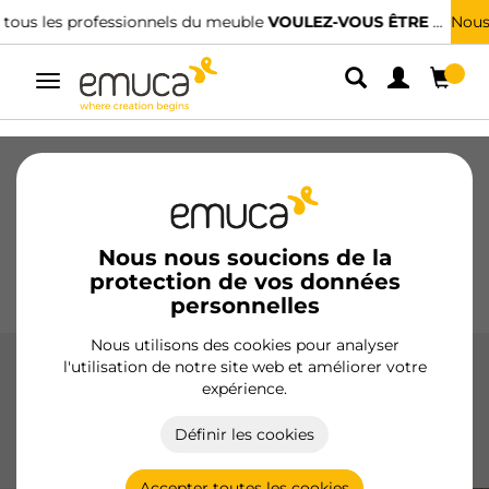
Nous avons des distributeurs spécialisés.
TROUVER LE PLUS PROCHE
Alterner
la
navigation
Tiroirs
Coulisses
Charnières
Armoires
Coulissantes
Cuisine
Montage
Éclairage
Nous nous soucions de la
protection de vos données
Poignées
Pieds
Présentoirs
personnelles
Nous utilisons des cookies pour analyser
l'utilisation de notre site web et améliorer votre
Accessories Concept
expérience.
Les accessoires Concept d'Emuca améliorent la
Définir les cookies
fonctionnalité et la personnalisation des tiroirs, avec des
finitions en blanc et gris anthracite.
Accepter toutes les cookies