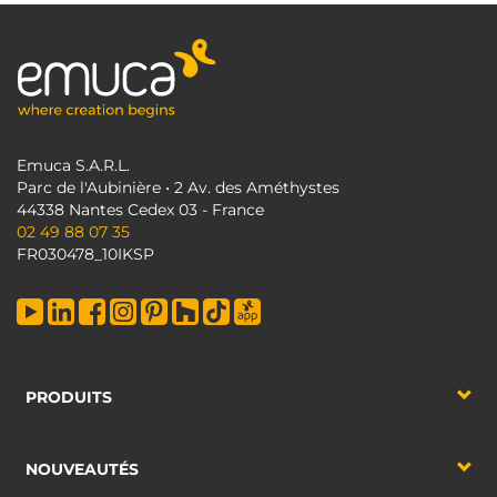
Emuca S.A.R.L.
Parc de l'Aubinière • 2 Av. des Améthystes
44338 Nantes Cedex 03 - France
02 49 88 07 35
FR030478_10IKSP
PRODUITS
NOUVEAUTÉS