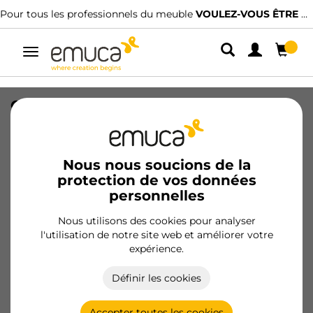
Pour tous les professionnels du meuble
VOULEZ-VOUS ÊTRE CLIENT ?
Alterner
la
navigation
Orderbox Rangement de tiroirs,
100x470mm, Acier et Bois, Gris
antracite
Nous nous soucions de la
SKU
3069035
/
EAN
8432393305974
protection de vos données
personnelles
Devenir client
Nous utilisons des cookies pour analyser
l'utilisation de notre site web et améliorer votre
Fiche produit
expérience.
Définir les cookies
Accepter toutes les cookies