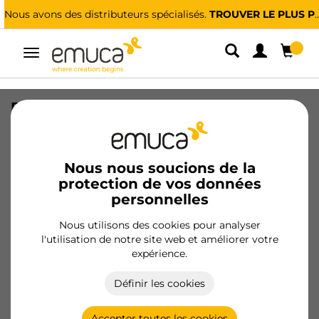
Nous avons des distributeurs spécialisés.
TROUVER LE PLUS PROCHE
Alterner
la
navigation
Economiseur de siphon H56
rectangulaire fin pour tiroir, Plastique,
Blanc
Nous nous soucions de la
SKU
3016715
/
EAN
8432393305158
protection de vos données
personnelles
Devenir client
Nous utilisons des cookies pour analyser
l'utilisation de notre site web et améliorer votre
Fiche produit
expérience.
Définir les cookies
Accepter toutes les cookies