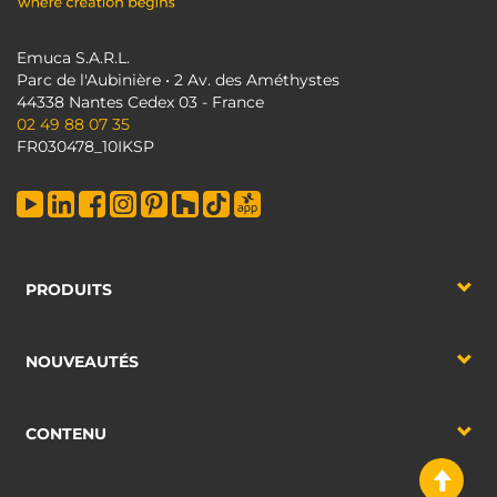
Emuca S.A.R.L.
Parc de l'Aubinière • 2 Av. des Améthystes
44338 Nantes Cedex 03 - France
02 49 88 07 35
FR030478_10IKSP
PRODUITS
NOUVEAUTÉS
CONTENU