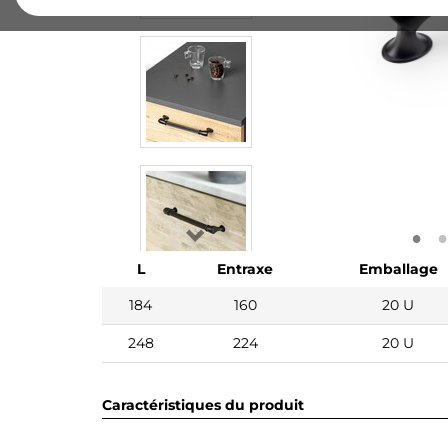
L
Entraxe
Emballage
184
160
20 U
248
224
20 U
Caractéristiques du produit