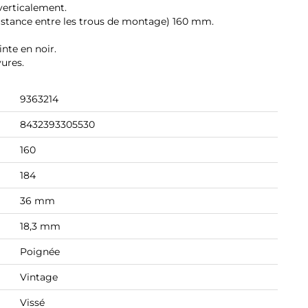
verticalement.
istance entre les trous de montage) 160 mm.
nte en noir.
yures.
9363214
8432393305530
160
184
36 mm
18,3 mm
Poignée
Vintage
Vissé