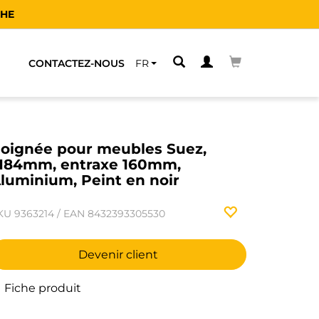
CHE
CONTACTEZ-NOUS
FR
oignée pour meubles Suez,
184mm, entraxe 160mm,
luminium, Peint en noir
KU
9363214
/
EAN
8432393305530
Devenir client
Fiche produit