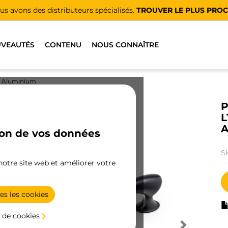
us avons des distributeurs spécialisés.
TROUVER LE PLUS PRO
VEAUTÉS
CONTENU
NOUS CONNAÎTRE
Aluminium
P
L
A
ion de vos données
S
 notre site web et améliorer votre
es les cookies
 de cookies