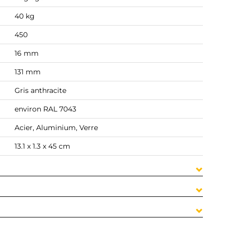
40 kg
450
16 mm
131 mm
Gris anthracite
environ RAL 7043
Acier, Aluminium, Verre
13.1 x 1.3 x 45 cm