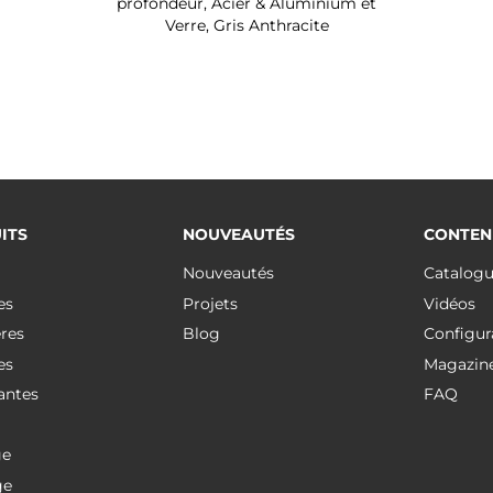
profondeur, Acier & Aluminium et
Verre, Gris Anthracite
ITS
NOUVEAUTÉS
CONTEN
Nouveautés
Catalog
es
Projets
Vidéos
res
Blog
Configur
es
Magazin
antes
FAQ
ge
ge