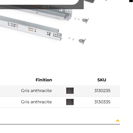
Finition
SKU
Gris anthracite
3130235
Gris anthracite
3130335