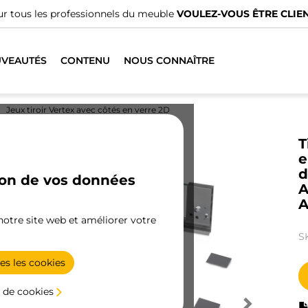
r tous les professionnels du meuble
VOULEZ-VOUS ÊTRE CLIEN
VEAUTÉS
CONTENU
NOUS CONNAÎTRE
Jeux tiroir Vertex avec côtés en verre 2D
T
e
d
ion de vos données
A
A
 notre site web et améliorer votre
S
es les cookies
 de cookies