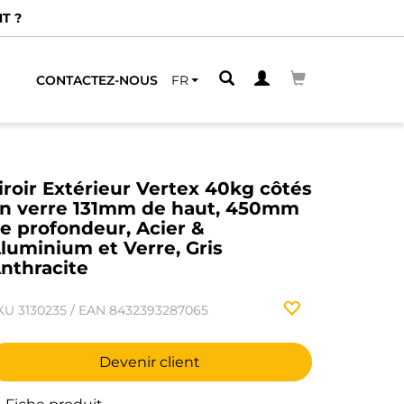
T ?
CONTACTEZ-NOUS
FR
iroir Extérieur Vertex 40kg côtés
n verre 131mm de haut, 450mm
e profondeur, Acier &
luminium et Verre, Gris
nthracite
KU
3130235
/
EAN
8432393287065
Devenir client