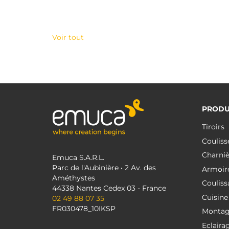
Voir tout
PRODU
Tiroirs
Couliss
Charniè
Emuca S.A.R.L.
Parc de l'Aubinière • 2 Av. des
Armoir
Améthystes
Couliss
44338 Nantes Cedex 03 - France
Cuisine
02 49 88 07 35
FR030478_10IKSP
Monta
Eclaira