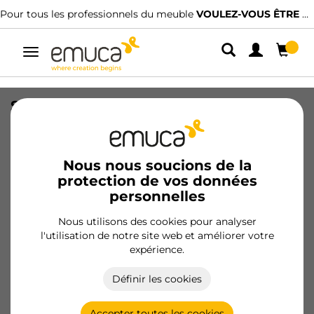
Pour tous les professionnels du meuble
VOULEZ-VOUS ÊTRE CLIENT ?
Alterner
la
navigation
Support avec plaque à visser sur
meuble Push Latch, pour une longueur
de 76,5 et 80mm, Plastique, Gris
Nous nous soucions de la
SKU
2005121
/
EAN
8432393133126
protection de vos données
personnelles
Produits essentiels
Nous utilisons des cookies pour analyser
l'utilisation de notre site web et améliorer votre
Devenir client
expérience.
Fiche produit
Définir les cookies
Accepter toutes les cookies