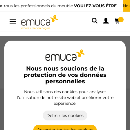
Nous avons des distributeurs spécialisés.
TROUVER LE PLUS PROCHE
Alterner
la
navigation
Tiroirs
Coulisses
Charnières
Armoires
Coulissantes
Cuisine
Montage
Éclairage
Nous nous soucions de la
protection de vos données
Poignées
Pieds
Présentoirs
personnelles
Nous utilisons des cookies pour analyser
l'utilisation de notre site web et améliorer votre
Loqueteaux et fermetures
expérience.
Les serrures et fermetures d'Emuca, fabriquées avec des
Définir les cookies
matériaux de haute qualité, offrent sécurité et
fonctionnalité dans les meubles, avec des options telles que
des fermetures push et des amortisseurs.
Accepter toutes les cookies