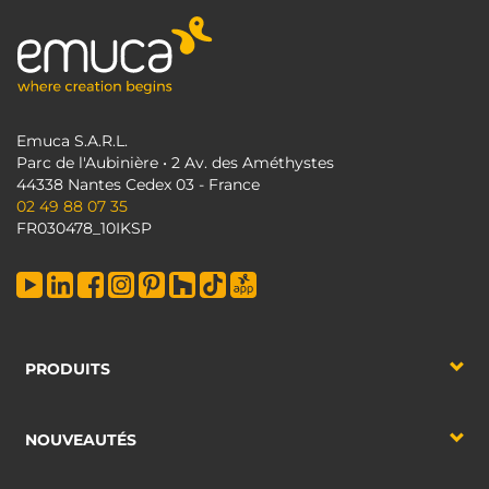
Emuca S.A.R.L.
Parc de l'Aubinière • 2 Av. des Améthystes
44338 Nantes Cedex 03 - France
02 49 88 07 35
FR030478_10IKSP
PRODUITS
NOUVEAUTÉS