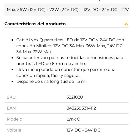
Max. 36W (12V DC) - 72W (24V DC)
12V DC - 24V DC
12V 
Características del producto
Cable Lynx Q para tiras LED de 12V DC y 24V DC con
conexión Miniled: 12V DC-3A Max-36W Max, 24V DC-
3A Max-72W Max.
Se caracterizan por sus reducidas dimensiones para
unir tiras LED de 8 mm de ancho.
Lleva incorporado un conector que permite una
conexión rápida, fácil y segura.
Dispone de una longitud de 1,5 m.
SKU
5221820
EAN
8432393314112
Modelo
Lynx Q
Voltaje
12V DC - 24V DC