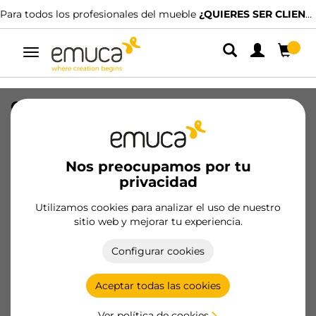
Para todos los profesionales del mueble
¿QUIERES SER CLIENTE?
Alternar
navegación
Cable LED Lynx Q (12V DC) (24V DC),
logitud 1.5m, MINILED, para ancho
8mm, Plástico
Nos preocupamos por tu
SKU
5221820
/
EAN
8432393314112
privacidad
Productos esenciales
Utilizamos cookies para analizar el uso de nuestro
sitio web y mejorar tu experiencia.
Hazte cliente
Configurar cookies
Ficha de producto
Aceptar todas las cookies
Ver política de cookies